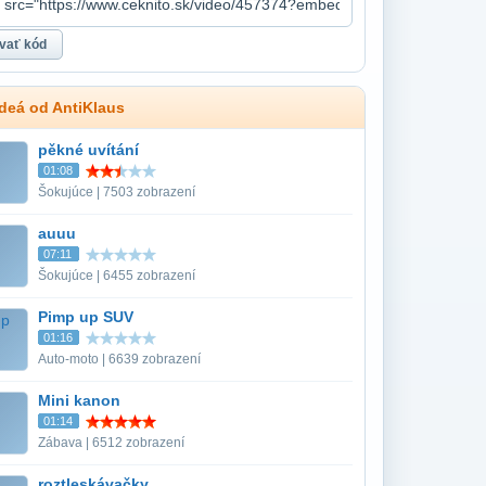
ideá od AntiKlaus
pěkné uvítání
01:08
Šokujúce | 7503 zobrazení
auuu
07:11
Šokujúce | 6455 zobrazení
Pimp up SUV
01:16
Auto-moto | 6639 zobrazení
Mini kanon
01:14
Zábava | 6512 zobrazení
roztleskávačky