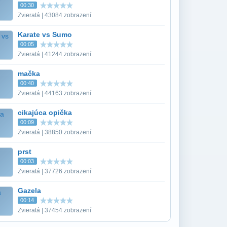
00:30
Zvieratá | 43084 zobrazení
Karate vs Sumo
00:05
Zvieratá | 41244 zobrazení
mačka
00:40
Zvieratá | 44163 zobrazení
cikajúca opička
00:09
Zvieratá | 38850 zobrazení
prst
00:03
Zvieratá | 37726 zobrazení
Gazela
00:14
Zvieratá | 37454 zobrazení