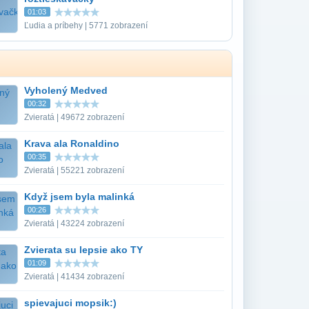
01:03
Ľudia a príbehy | 5771 zobrazení
Vyholený Medved
00:32
Zvieratá | 49672 zobrazení
Krava ala Ronaldino
00:35
Zvieratá | 55221 zobrazení
Když jsem byla malinká
00:26
Zvieratá | 43224 zobrazení
Zvierata su lepsie ako TY
01:09
Zvieratá | 41434 zobrazení
spievajuci mopsik:)