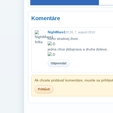
Komentáre
NightMare1
20:26, 7. august 2010
hoho strašnej život..
jedna chce jit​doprava a druha doleva..
Odpovedať
Ak chcete pridávať komentáre, musíte sa prihlási
Prihlásiť