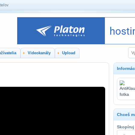
teľov
žívatelia
Videokanály
Upload
Informác
Chceš ma
Skopíruj