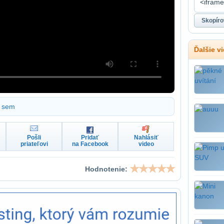
Ďalšie v
sem
Pošli
Pridať
Nahlásiť
priateľovi
na Facebook
video
Hodnotenie: