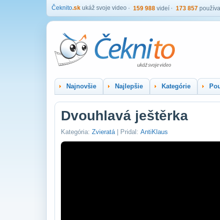
Čeknito
.sk
ukáž svoje video
159 988
videí
173 857
používa
Najnovšie
Najlepšie
Kategórie
Pou
Dvouhlavá ještěrka
Kategória:
Zvieratá
| Pridal:
AntiKlaus