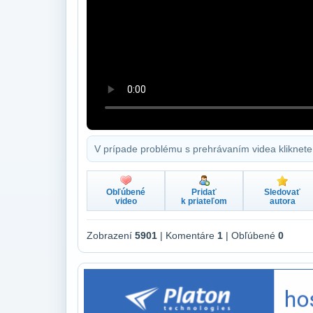
V prípade problému s prehrávaním videa kliknete
Obľúbené
Pridať
Sledovať
video
k priateľom
autora
Zobrazení
5901
| Komentáre
1
| Obľúbené
0