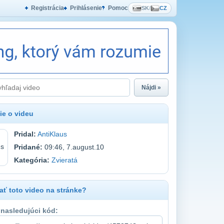
Registrácia
Prihlásenie
Pomoc
SK
/
CZ
Nájdi »
ie o videu
Pridal:
AntiKlaus
Pridané:
09:46, 7.august.10
Kategória:
Zvieratá
ť toto video na stránke?
 nasledujúci kód: