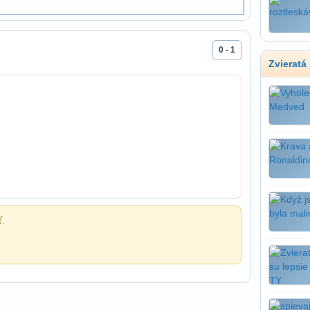
0 - 1
Zvieratá
ť.