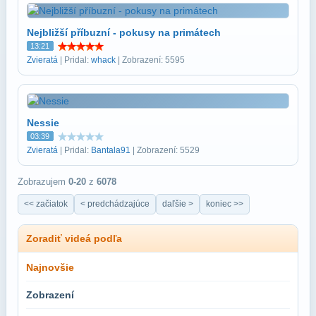
Nejbližší příbuzní - pokusy na primátech
13:21
Zvieratá
| Pridal:
whack
| Zobrazení: 5595
Nessie
03:39
Zvieratá
| Pridal:
Bantala91
| Zobrazení: 5529
Zobrazujem
0-20
z
6078
<< začiatok
< predchádzajúce
daľšie >
koniec >>
Zoradiť videá podľa
Najnovšie
Zobrazení