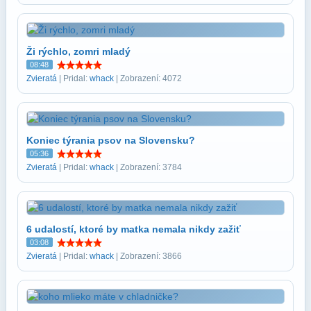
Ži rýchlo, zomri mladý
08:48
Zvieratá
| Pridal:
whack
| Zobrazení: 4072
Koniec týrania psov na Slovensku?
05:36
Zvieratá
| Pridal:
whack
| Zobrazení: 3784
6 udalostí, ktoré by matka nemala nikdy zažiť
03:08
Zvieratá
| Pridal:
whack
| Zobrazení: 3866