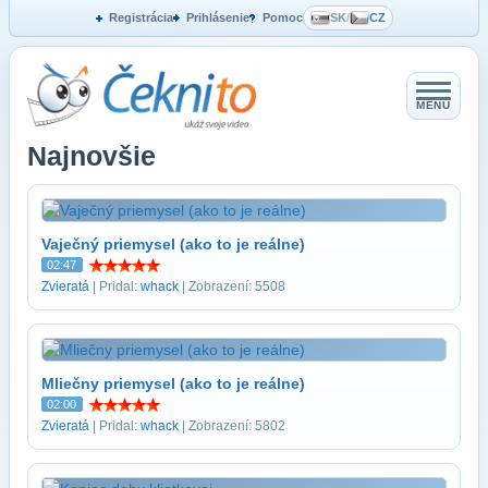
Registrácia
Prihlásenie
Pomoc
SK
/
CZ
MENU
Najnovšie
Vaječný priemysel (ako to je reálne)
02:47
Zvieratá
| Pridal:
whack
| Zobrazení: 5508
Mliečny priemysel (ako to je reálne)
02:00
Zvieratá
| Pridal:
whack
| Zobrazení: 5802