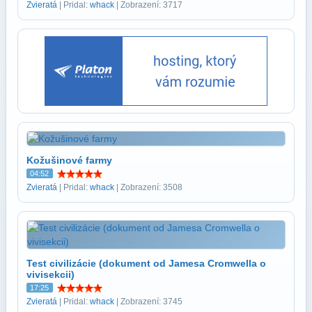
Zvieratá
| Pridal:
whack
| Zobrazení: 3717
Kožušinové farmy
04:52
Zvieratá
| Pridal:
whack
| Zobrazení: 3508
Test civilizácie (dokument od Jamesa Cromwella o
vivisekcii)
17:25
Zvieratá
| Pridal:
whack
| Zobrazení: 3745