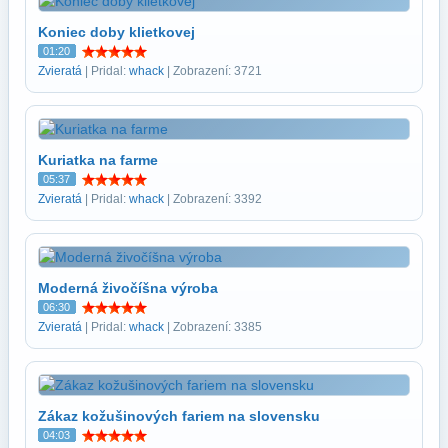
Koniec doby klietkovej
01:20
Zvieratá
| Pridal:
whack
| Zobrazení: 3721
Kuriatka na farme
05:37
Zvieratá
| Pridal:
whack
| Zobrazení: 3392
Moderná živočíšna výroba
06:30
Zvieratá
| Pridal:
whack
| Zobrazení: 3385
Zákaz kožušinových fariem na slovensku
04:03