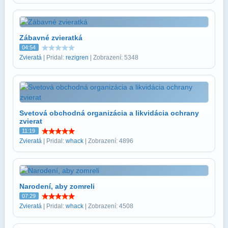
Zábavné zvieratká
04:54
Zvieratá
| Pridal:
rezigren
| Zobrazení: 5348
Svetová obchodná organizácia a likvidácia ochrany
zvierat
11:19
Zvieratá
| Pridal:
whack
| Zobrazení: 4896
Narodení, aby zomreli
07:29
Zvieratá
| Pridal:
whack
| Zobrazení: 4508