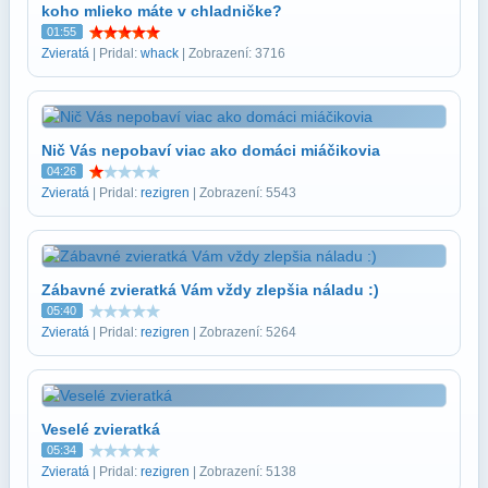
koho mlieko máte v chladničke?
01:55
Zvieratá
| Pridal:
whack
| Zobrazení: 3716
Nič Vás nepobaví viac ako domáci miáčikovia
04:26
Zvieratá
| Pridal:
rezigren
| Zobrazení: 5543
Zábavné zvieratká Vám vždy zlepšia náladu :)
05:40
Zvieratá
| Pridal:
rezigren
| Zobrazení: 5264
Veselé zvieratká
05:34
Zvieratá
| Pridal:
rezigren
| Zobrazení: 5138