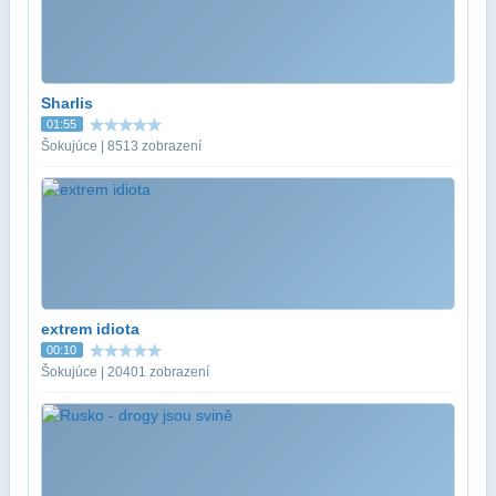
Sharlis
01:55
Šokujúce | 8513 zobrazení
extrem idiota
00:10
Šokujúce | 20401 zobrazení