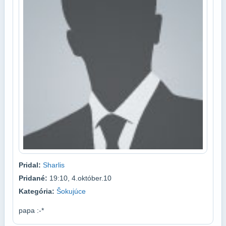
Pridal:
Sharlis
Pridané:
19:10, 4.október.10
Kategória:
Šokujúce
papa :-*