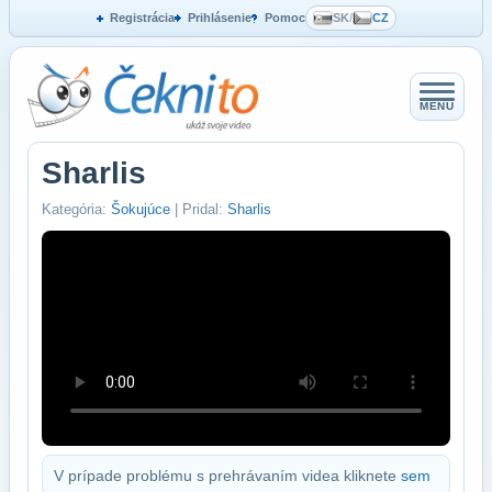
Registrácia
Prihlásenie
Pomoc
SK
/
CZ
MENU
Sharlis
Kategória:
Šokujúce
| Pridal:
Sharlis
V prípade problému s prehrávaním videa kliknete
sem