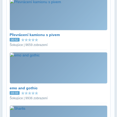
Převrácení kamionu s pivem
00:52
Šokujúce | 9659 zobrazení
emo and gothic
03:33
Šokujúce | 9936 zobrazení