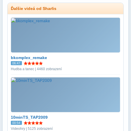
Ďalšie videá od Sharlis
bkomplex_remake
06:47
Hudba a tanec | 4460 zobrazení
10minTS_TAP2009
00:54
Videohry | 5125 zobrazení