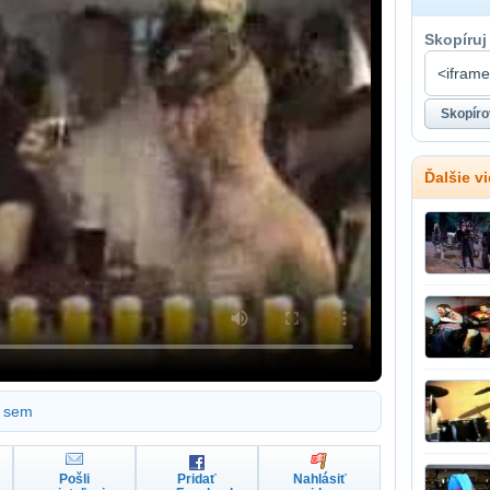
Skopíruj
Ďalšie 
sem
Pošli
Pridať
Nahlásiť