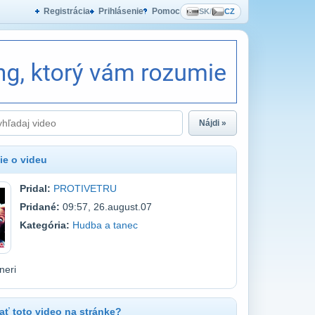
Registrácia
Prihlásenie
Pomoc
SK
/
CZ
Nájdi »
ie o videu
Pridal:
PROTIVETRU
Pridané:
09:57, 26.august.07
Kategória:
Hudba a tanec
neri
ť toto video na stránke?