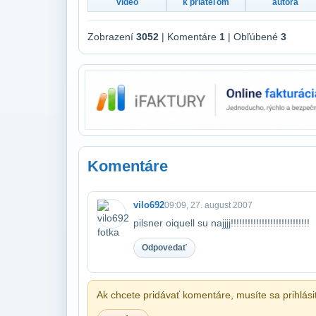
video
k priateľom
autora
Zobrazení
3052
| Komentáre
1
| Obľúbené
3
Komentáre
vilo692
09:09, 27. august 2007
pilsner oiquell su najjjj!!!!!!!!!!!!!!!!!!!!!!!!!!!!
Odpovedať
Ak chcete pridávať komentáre, musíte sa prihlási