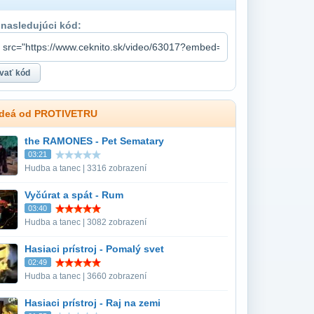
 nasledujúci kód:
videá od PROTIVETRU
the RAMONES - Pet Sematary
03:21
Hudba a tanec | 3316 zobrazení
Vyčúrat a spát - Rum
03:40
Hudba a tanec | 3082 zobrazení
Hasiaci prístroj - Pomalý svet
02:49
Hudba a tanec | 3660 zobrazení
Hasiaci prístroj - Raj na zemi