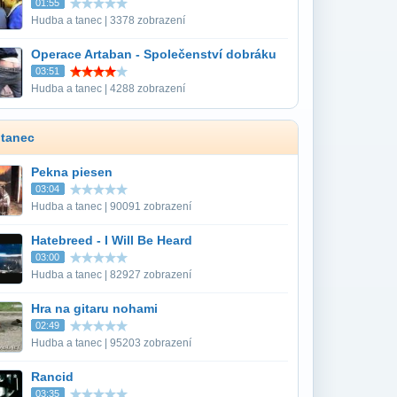
01:55
Hudba a tanec | 3378 zobrazení
Operace Artaban - Společenství dobráku
03:51
Hudba a tanec | 4288 zobrazení
 tanec
Pekna piesen
03:04
Hudba a tanec | 90091 zobrazení
Hatebreed - I Will Be Heard
03:00
Hudba a tanec | 82927 zobrazení
Hra na gitaru nohami
02:49
Hudba a tanec | 95203 zobrazení
Rancid
03:35