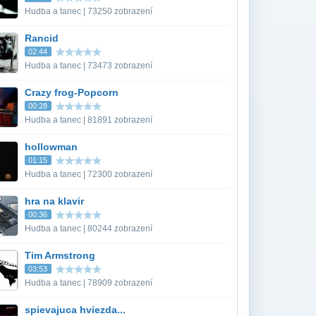
Hudba a tanec | 73250 zobrazení
Rancid
02:44
Hudba a tanec | 73473 zobrazení
Crazy frog-Popcorn
00:28
Hudba a tanec | 81891 zobrazení
hollowman
01:15
Hudba a tanec | 72300 zobrazení
hra na klavir
00:36
Hudba a tanec | 80244 zobrazení
Tim Armstrong
03:53
Hudba a tanec | 78909 zobrazení
spievajuca hviezda...