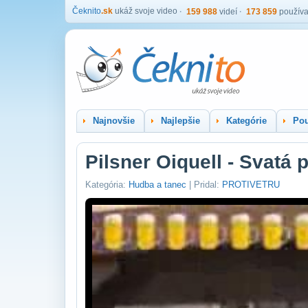
Čeknito
.sk
ukáž svoje video
159 988
videí
173 859
používa
Najnovšie
Najlepšie
Kategórie
Pou
Pilsner Oiquell - Svatá 
Kategória:
Hudba a tanec
| Pridal:
PROTIVETRU