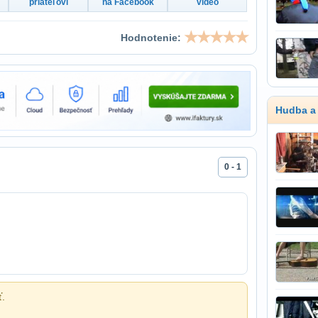
priateľovi
na Facebook
video
Hodnotenie:
Hudba a
0 - 1
ť.