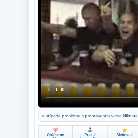
V prípade problému s prehrávaním videa kliknete
Obľúbené
Pridať
Sledovať