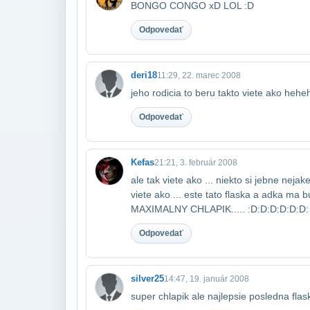
BONGO CONGO xD LOL :D
Odpovedať
deri18
11:29, 22. marec 2008
jeho rodicia to beru takto viete ako heh
Odpovedať
Kefas
21:21, 3. február 2008
ale tak viete ako ... niekto si jebne nejak
viete ako ... este tato flaska a adka 
MAXIMALNY CHLAPIK..... :D:D:D:D:D:D
Odpovedať
silver25
14:47, 19. január 2008
super chlapik ale najlepsie posledna fla