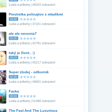
Ľudia a príbehy | 49203 zobrazení
Prestrelka policajtov s mladikmi
03:58
Ľudia a príbehy | 37101 zobrazení
ale ale nevonia?
01:05
Ľudia a príbehy | 42781 zobrazení
taký je život.. :)
00:23
Ľudia a príbehy | 45217 zobrazení
Super zlodej - odbornik
02:39
Ľudia a príbehy | 49801 zobrazení
Facka
00:04
Ľudia a príbehy | 51488 zobrazení
The Fast And The Luxurious