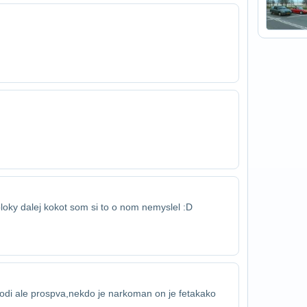
loky dalej kokot som si to o nom nemyslel :D
odi ale prospva,nekdo je narkoman on je fetak​ako