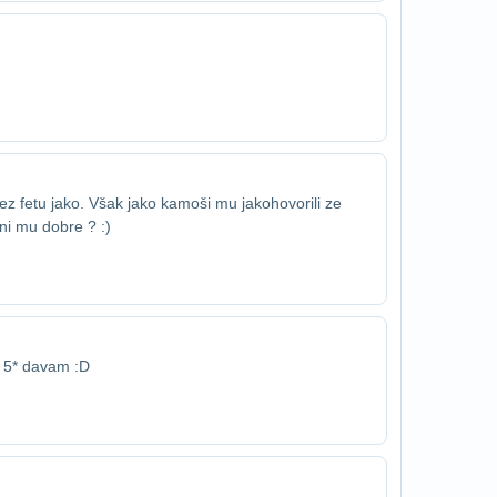
z fetu jako. Však jako kamoši mu jako​hovorili ze
ni mu dobre ? :)
 5* davam :D