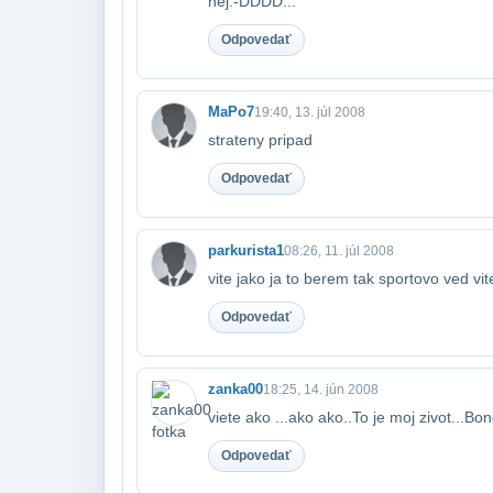
hej:-DDDD...
Odpovedať
MaPo7
19:40, 13. júl 2008
strateny pripad
Odpovedať
parkurista1
08:26, 11. júl 2008
vite jako ja to berem tak sportovo ved vit
Odpovedať
zanka00
18:25, 14. jún 2008
viete ako ...ako ako..To je moj zivot...Bon
Odpovedať