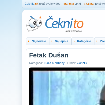
Čeknito
.sk
ukáž svoje video
159 988
videí
173 859
používa
Najnovšie
Najlepšie
Kategórie
Pou
Fetak Dušan
Kategória:
Ľudia a príbehy
| Pridal:
Gonziik