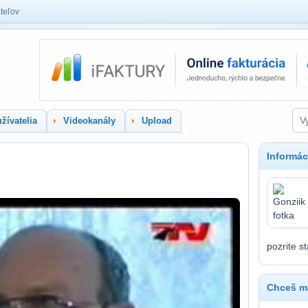
teľov
žívatelia
Videokanály
Upload
Informác
pozrite s
Chceš ma