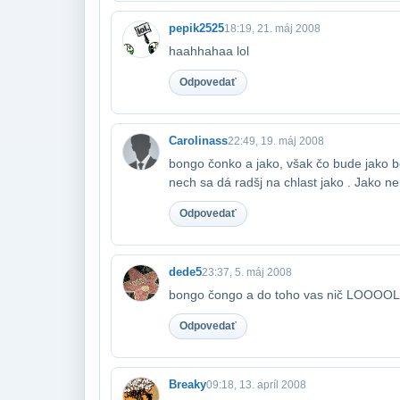
pepik2525
18:19, 21. máj 2008
haahhahaa lol
Odpovedať
Carolinass
22:49, 19. máj 2008
bongo čonko a jako, však čo bude jako be
nech sa dá radšj na chlast jako . Jako ne
Odpovedať
dede5
23:37, 5. máj 2008
bongo čongo a do toho vas nič LOOOOL
Odpovedať
Breaky
09:18, 13. apríl 2008