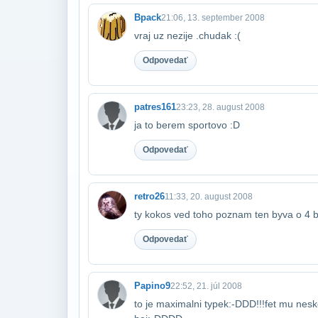
Bpack
21:06, 13. september 2008
vraj uz nezije .chudak :(
Odpovedať
patres161
23:23, 28. august 2008
ja to berem sportovo :D
Odpovedať
retro26
11:33, 20. august 2008
ty kokos ved toho poznam ten byva o 4 b
Odpovedať
Papino9
22:52, 21. júl 2008
to je maximalni typek:-DDD!!!fet mu nesk