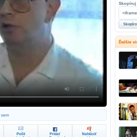
Skopíruj
Ďalšie v
sem
Pošli
Pridať
Nahlásiť