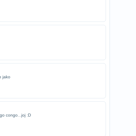
e jako
go congo...joj :D