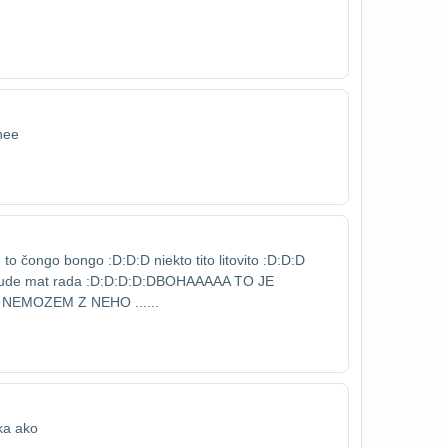
ehee
e to čongo bongo :D:D:D niekto tito lito​vito :D:D:D
ma bude mat rada :D:D:D:D:D​BOHAAAAA TO JE
: NEMOZEM Z NEHO ......
ska ako