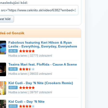
 nasledujúci kód:
ideá od Gonziik
Fabolous featuring Keri Hilson & Ryan
Leslie - Everything, Everyday, Everywhere
06:40
Hudba a tanec | 32775 zobrazení
Teairra Mari feat. FloRida - Cause A Scene
04:49
Hudba a tanec | 39033 zobrazení
Kid Cudi - Day 'N Nite (Crookers Remix)
03:07
Hudba a tanec | 39797 zobrazení
Kid Cudi – Day ‘N Nite
03:01