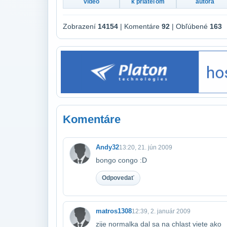
video
k priateľom
autora
Zobrazení
14154
| Komentáre
92
| Obľúbené
163
Komentáre
Andy32
13:20, 21. jún 2009
bongo congo :D
Odpovedať
matros1308
12:39, 2. január 2009
zije normalka dal sa na chlast viete ako