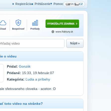
Registrácia
Prihlásenie
Pomoc
SK
/
CZ
Nájdi »
ie o videu
Pridal:
Gonziik
Pridané:
15:33, 19.február.07
Kategória:
Ľudia a príbehy
tale sfetovaneho cloveka - aceton :D
ť toto video na stránke?