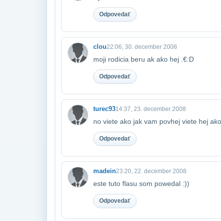
Odpovedať
clou
22:06, 30. december 2008
moji rodicia beru ak ako hej .€:D
Odpovedať
turec93
14:37, 23. december 2008
no viete ako jak vam povhej viete hej ako
Odpovedať
madein
23:20, 22. december 2008
este tuto flasu som powedal :))
Odpovedať