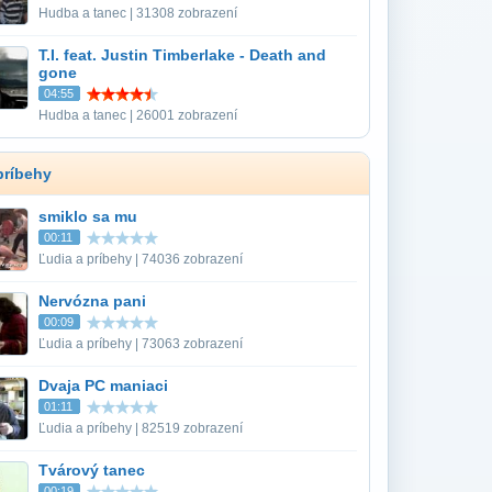
Hudba a tanec | 31308 zobrazení
T.I. feat. Justin Timberlake - Death and
gone
04:55
Hudba a tanec | 26001 zobrazení
príbehy
smiklo sa mu
00:11
Ľudia a príbehy | 74036 zobrazení
Nervózna pani
00:09
Ľudia a príbehy | 73063 zobrazení
Dvaja PC maniaci
01:11
Ľudia a príbehy | 82519 zobrazení
Tvárový tanec
00:19