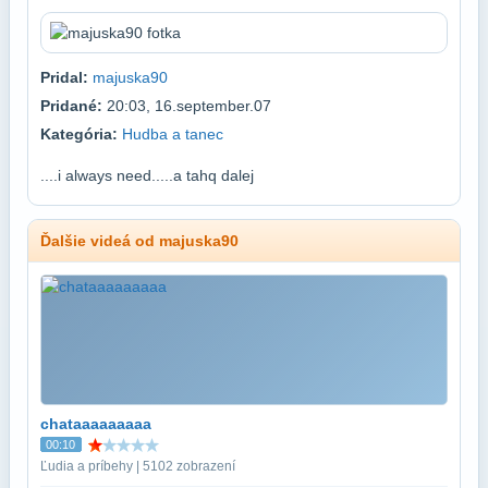
Pridal:
majuska90
Pridané:
20:03, 16.september.07
Kategória:
Hudba a tanec
....i always need.....a tahq dalej
Ďalšie videá od majuska90
chataaaaaaaaa
00:10
Ľudia a príbehy | 5102 zobrazení