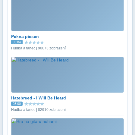
Pekna piesen
03:04
Hudba a tanec | 90073 zobrazení
Hatebreed - I Will Be Heard
03:00
Hudba a tanec | 82910 zobrazení