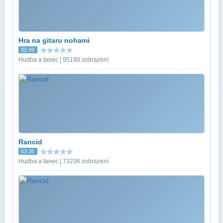
Hra na gitaru nohami
02:49
Hudba a tanec | 95190 zobrazení
Rancid
03:35
Hudba a tanec | 73236 zobrazení