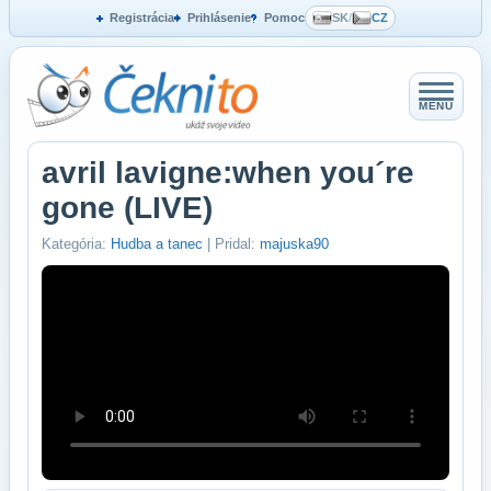
Registrácia
Prihlásenie
Pomoc
SK
/
CZ
MENU
avril lavigne:when you´re
gone (LIVE)
Kategória:
Hudba a tanec
| Pridal:
majuska90