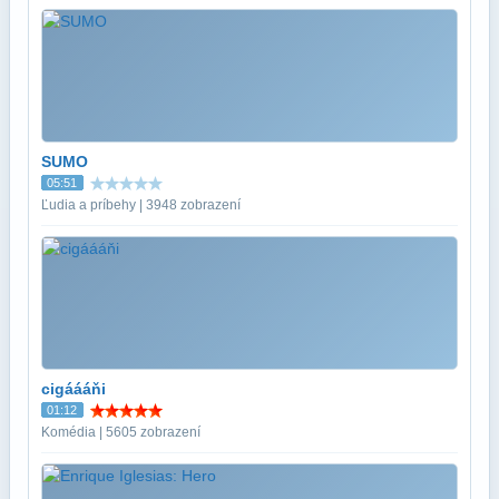
SUMO
05:51
Ľudia a príbehy | 3948 zobrazení
cigáááňi
01:12
Komédia | 5605 zobrazení