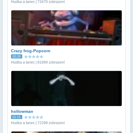
Hudba a tanec | 73470 zobrazení
Crazy frog-Popcorn
00:28
Hudba a tanec | 81889 zobrazení
hollowman
01:15
Hudba a tanec | 72298 zobrazení