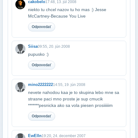
cakobelo
17:48, 13. júl 2008
niekto tu chcel nazov tu ho mas :) Jesse
McCartney-Because You Live
Odpovedať
Siisa
09:55, 20. jún 2008
pupusko :)
Odpovedať
mino2222222
14:55, 19. jún 2008
nevete nahodou kaa je to skupina lebo mne sa
strasne paci mno proste je sup cmucik​
*******pesnicka ako sa vola piesen prosiiiiiim
Odpovedať
EwElIn
19:20, 24. december 2007