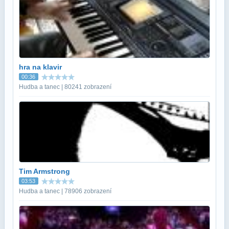
hra na klavir
00:36
Hudba a tanec | 80241 zobrazení
Tim Armstrong
03:53
Hudba a tanec | 78906 zobrazení