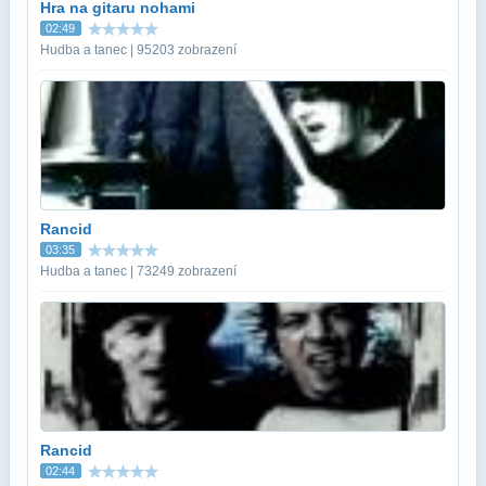
Hra na gitaru nohami
02:49
Hudba a tanec | 95203 zobrazení
Rancid
03:35
Hudba a tanec | 73249 zobrazení
Rancid
02:44