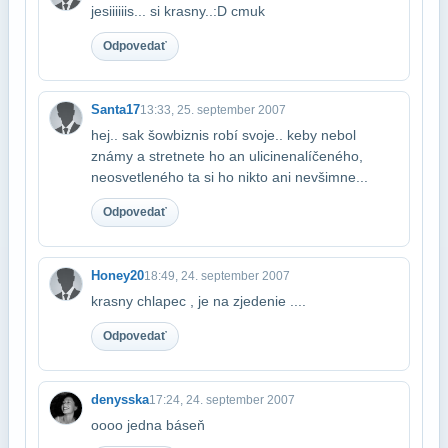
jesiiiiiis... si krasny..:D cmuk
Odpovedať
Santa17
13:33, 25. september 2007
hej.. sak šowbiznis robí svoje.. keby nebol
známy a stretnete ho an ulici​nenalíčeného,
neosvetleného ta si ho nikto ani nevšimne...
Odpovedať
Honey20
18:49, 24. september 2007
krasny chlapec , je na zjedenie ....
Odpovedať
denysska
17:24, 24. september 2007
oooo jedna báseň