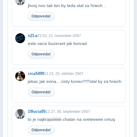
jhooj noo tak ten by teda stal za hriech...
Odpovedať
nZLe
22:52, 21. november 2007
este vacsi buzerant jak konrad
Odpovedať
cica5499
12:15, 25. október 2007
jebac jak svina....cisty konec!!!!!!stal by za hriech
Odpovedať
19lucia95
12:27, 30. september 2007
to je najkrajsiiiiiiiiii chalan na sveteeeee cmuq
Odpovedať