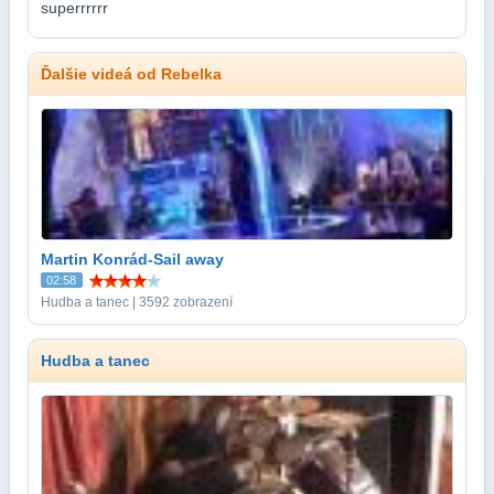
superrrrrr
Ďalšie videá od Rebelka
Martin Konrád-Sail away
02:58
Hudba a tanec | 3592 zobrazení
Hudba a tanec