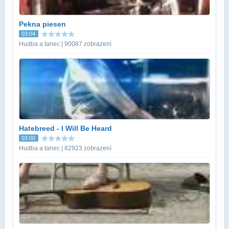
Pekna piesen
03:04
Hudba a tanec | 90087 zobrazení
Hatebreed - I Will Be Heard
03:00
Hudba a tanec | 82923 zobrazení