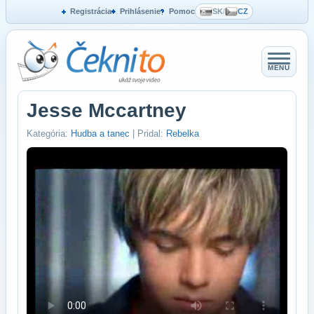
Registrácia
Prihlásenie
Pomoc
SK
/
CZ
MENU
Jesse Mccartney
Kategória:
Hudba a tanec
| Pridal:
Rebelka