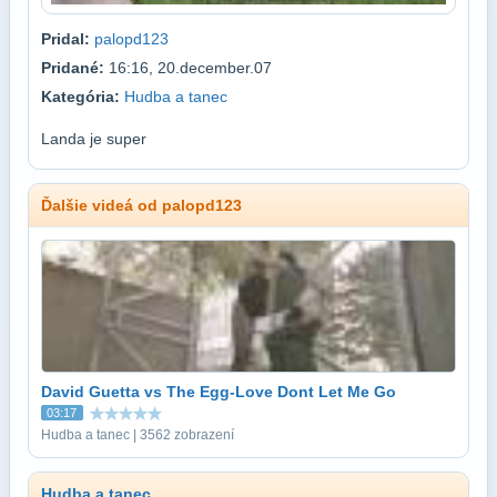
Pridal:
palopd123
Pridané:
16:16, 20.december.07
Kategória:
Hudba a tanec
Landa je super
Ďalšie videá od palopd123
David Guetta vs The Egg-Love Dont Let Me Go
03:17
Hudba a tanec | 3562 zobrazení
Hudba a tanec