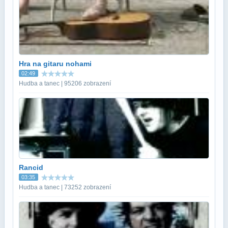
Hra na gitaru nohami
02:49
Hudba a tanec | 95206 zobrazení
Rancid
03:35
Hudba a tanec | 73252 zobrazení