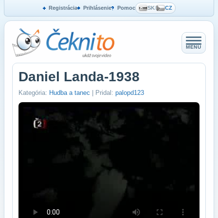
Registrácia
Prihlásenie
Pomoc
SK
/
CZ
MENU
Daniel Landa-1938
Kategória:
Hudba a tanec
| Pridal:
palopd123