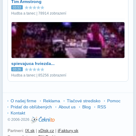
Tim Armstrong
03:53
Hudba a tanec | 78914 zobrazení
spievajuca hviezda...
03:26
Hudba a tanec | 85256 zobrazení
O našej firme
Reklama
Tlačové stredisko
Pomoc
Pridať do obľúbených
About us
Blog
RSS
Kontakt
© 2006-2026
Partneri:
IX.sk
|
xDisk.cz
|
iFaktury.sk