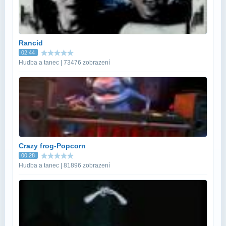
Rancid
02:44
Hudba a tanec | 73476 zobrazení
Crazy frog-Popcorn
00:28
Hudba a tanec | 81896 zobrazení