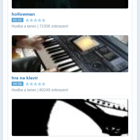
hollowman
01:15
Hudba a tanec | 72306 zobrazení
hra na klavir
00:36
Hudba a tanec | 80249 zobrazení