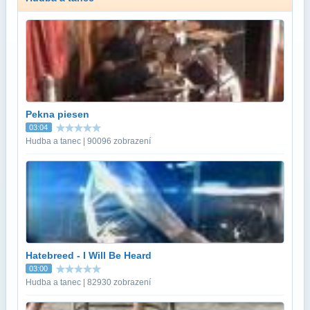
Pekna piesen
03:04
Hudba a tanec | 90096 zobrazení
Hatebreed - I Will Be Heard
03:00
Hudba a tanec | 82930 zobrazení