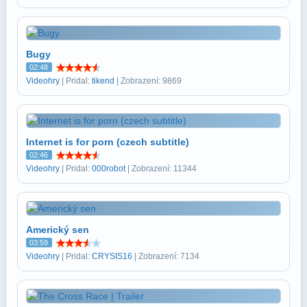
Bugy
02:48
Videohry
| Pridal:
tikend
| Zobrazení: 9869
Internet is for porn (czech subtitle)
02:46
Videohry
| Pridal:
000robot
| Zobrazení: 11344
Americký sen
03:59
Videohry
| Pridal:
CRYSIS16
| Zobrazení: 7134