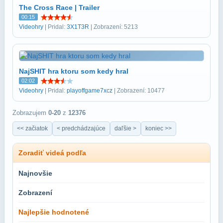
The Cross Race | Trailer
00:15
Videohry
| Pridal:
3X1T3R
| Zobrazení: 5213
NajSHIT hra ktoru som kedy hral
02:02
Videohry
| Pridal:
playoffgame7xcz
| Zobrazení: 10477
Zobrazujem
0-20
z
12376
<< začiatok
< predchádzajúce
daľšie >
koniec >>
Zoradiť videá podľa
Najnovšie
Zobrazení
Najlepšie hodnotené