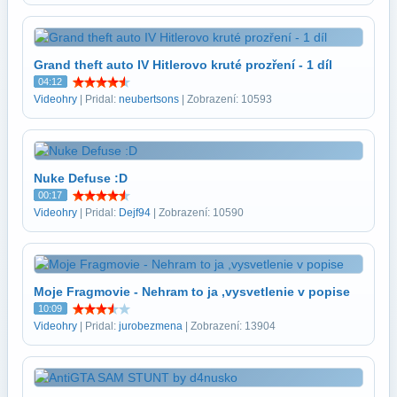
Grand theft auto IV Hitlerovo kruté prozření - 1 díl
04:12
Videohry
| Pridal:
neubertsons
| Zobrazení: 10593
Nuke Defuse :D
00:17
Videohry
| Pridal:
Dejf94
| Zobrazení: 10590
Moje Fragmovie - Nehram to ja ,vysvetlenie v popise
10:09
Videohry
| Pridal:
jurobezmena
| Zobrazení: 13904