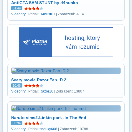
AntiGTA SAM STUNT by d4nusko
01:49
Videohry
| Pridal:
D4nusKO
| Zobrazení: 9714
Scary movie Razor Fan :D 2
10:46
Videohry
| Pridal:
Razor10
| Zobrazení: 13807
Naruto sims2:Linkin park -In The End
03:34
Videohry
| Pridal:
snouky666
| Zobrazení: 10788