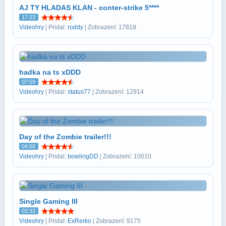
AJ TY HLADAS KLAN - conter-strike 5****
17:23
Videohry
| Pridal:
roddy
| Zobrazení: 17818
hadka na ts xDDD
07:59
Videohry
| Pridal:
status77
| Zobrazení: 12914
Day of the Zombie trailer!!!
04:50
Videohry
| Pridal:
bowlingDD
| Zobrazení: 10010
Single Gaming III
03:33
Videohry
| Pridal:
ExRerko
| Zobrazení: 9175