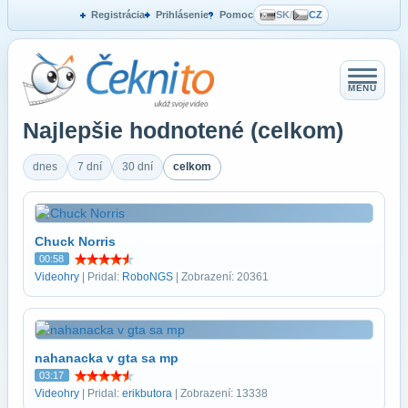
Registrácia
Prihlásenie
Pomoc
SK
/
CZ
MENU
Najlepšie hodnotené (celkom)
dnes
7 dní
30 dní
celkom
Chuck Norris
00:58
Videohry
| Pridal:
RoboNGS
| Zobrazení: 20361
nahanacka v gta sa mp
03:17
Videohry
| Pridal:
erikbutora
| Zobrazení: 13338