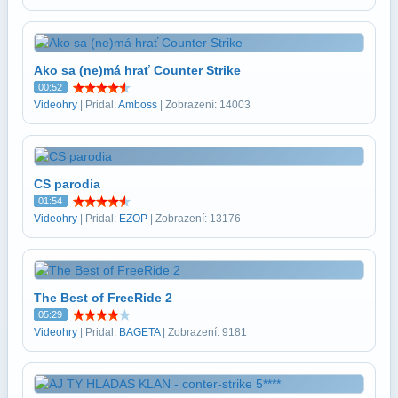
Ako sa (ne)má hrať Counter Strike
00:52
Videohry
| Pridal:
Amboss
| Zobrazení: 14003
CS parodia
01:54
Videohry
| Pridal:
EZOP
| Zobrazení: 13176
The Best of FreeRide 2
05:29
Videohry
| Pridal:
BAGETA
| Zobrazení: 9181