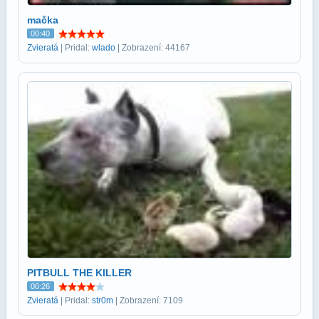
mačka
00:40
Zvieratá
| Pridal:
wlado
| Zobrazení: 44167
PITBULL THE KILLER
00:26
Zvieratá
| Pridal:
str0m
| Zobrazení: 7109