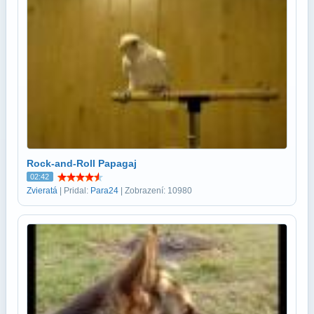
Rock-and-Roll Papagaj
02:42
Zvieratá
| Pridal:
Para24
| Zobrazení: 10980