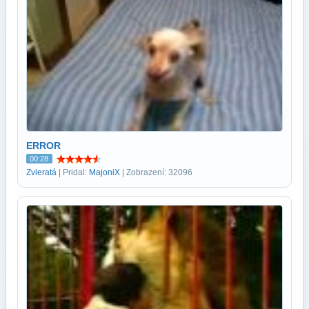
ERROR
00:28
Zvieratá
| Pridal:
MajoniX
| Zobrazení: 32096