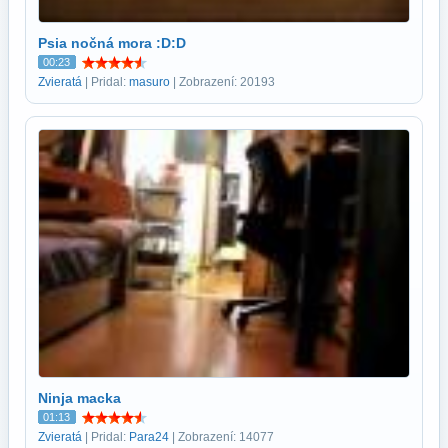
Psia nočná mora :D:D
00:23
Zvieratá
| Pridal:
masuro
| Zobrazení: 20193
Ninja macka
01:13
Zvieratá
| Pridal:
Para24
| Zobrazení: 14077