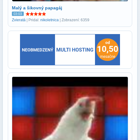
Malý a šikovný papagáj
03:03
Zvieratá
| Pridal:
nikoletnica
| Zobrazení: 6359