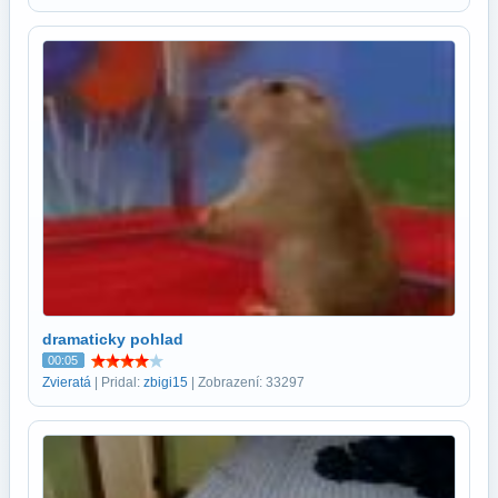
dramaticky pohlad
00:05
Zvieratá
| Pridal:
zbigi15
| Zobrazení: 33297