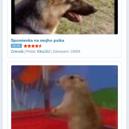
Spomienka na mojho psika
00:55
Zvieratá
| Pridal:
KIka162
| Zobrazení: 10684