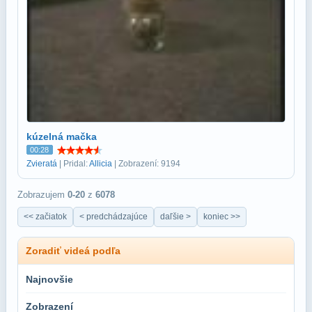
kúzelná mačka
00:28
Zvieratá
| Pridal:
Allicia
| Zobrazení: 9194
Zobrazujem
0-20
z
6078
<< začiatok
< predchádzajúce
daľšie >
koniec >>
Zoradiť videá podľa
Najnovšie
Zobrazení