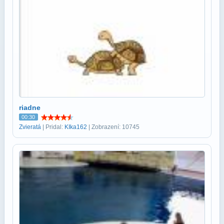
riadne
00:30
Zvieratá
| Pridal:
KIka162
| Zobrazení: 10745