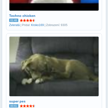
Techno chicken
01:48
Zvieratá
| Pridal:
Kroko169
| Zobrazení: 9305
super pes
00:41