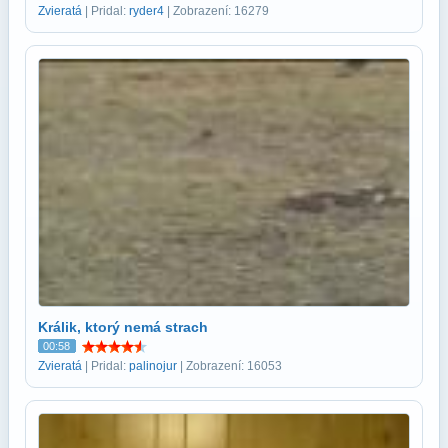
Zvieratá
| Pridal:
ryder4
| Zobrazení: 16279
Králik, ktorý nemá strach
00:58
Zvieratá
| Pridal:
palinojur
| Zobrazení: 16053