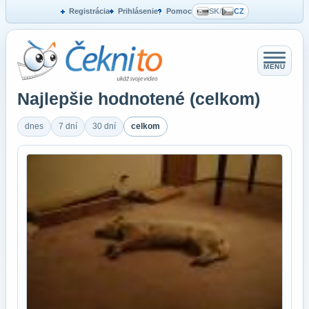
Registrácia
Prihlásenie
Pomoc
SK
/
CZ
MENU
Najlepšie hodnotené (celkom)
dnes
7 dní
30 dní
celkom