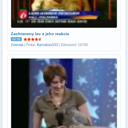
Zachraneny lev a jeho reakcia
00:39
Zvieratá
| Pridal:
Barnabas333
| Zobrazení: 16795