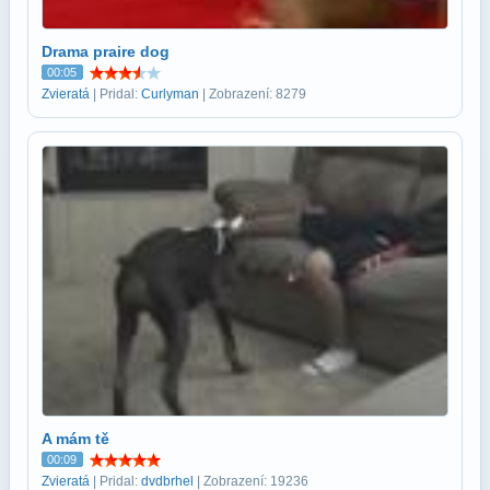
Drama praire dog
00:05
Zvieratá
| Pridal:
Curlyman
| Zobrazení: 8279
A mám tě
00:09
Zvieratá
| Pridal:
dvdbrhel
| Zobrazení: 19236