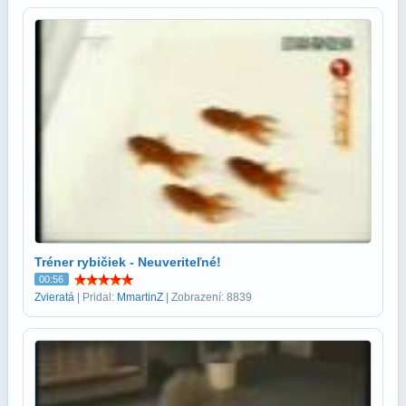
Tréner rybičiek - Neuveriteľné!
00:56
Zvieratá
| Pridal:
MmartinZ
| Zobrazení: 8839