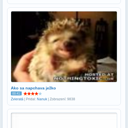
Ako sa napchava ježko
00:41
Zvieratá
| Pridal:
Nanuk
| Zobrazení: 9838