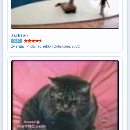
Jackson
00:52
Zvieratá
| Pridal:
adisekkk
| Zobrazení: 9682