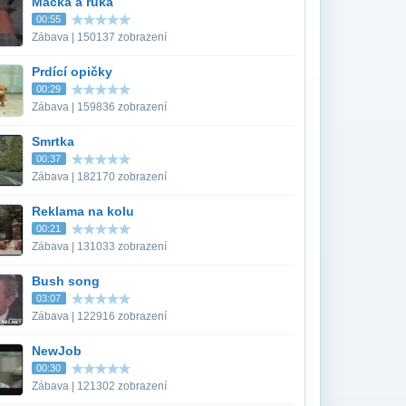
Macka a ruka
00:55
Zábava | 150137 zobrazení
Prdící opičky
00:29
Zábava | 159836 zobrazení
Smrtka
00:37
Zábava | 182170 zobrazení
Reklama na kolu
00:21
Zábava | 131033 zobrazení
Bush song
03:07
Zábava | 122916 zobrazení
NewJob
00:30
Zábava | 121302 zobrazení