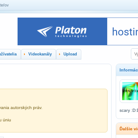
teľov
žívatelia
Videokanály
Upload
Informác
ania autorských práv.
scary :D:
u úniu
Ďalšie v