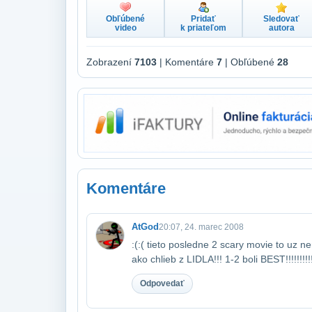
Obľúbené
Pridať
Sledovať
video
k priateľom
autora
Zobrazení
7103
| Komentáre
7
| Obľúbené
28
Komentáre
AtGod
20:07, 24. marec 2008
:(:( tieto posledne 2 scary movie to uz nen
ako chlieb z LIDLA!!! 1-2 boli BEST!!!!!!!!!!
Odpovedať