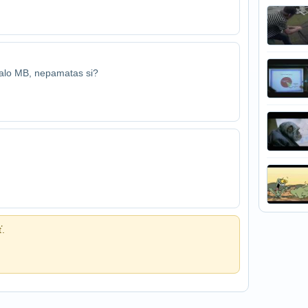
alo MB, nepamatas si?
ť.