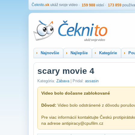
Čeknito
.sk
ukáž svoje video
159 988
videí
173 859
používa
Najnovšie
Najlepšie
Kategórie
Pou
scary movie 4
Kategória:
Zábava
| Pridal:
assasin
Video bolo dočasne zablokované
Dôvod:
Video bolo odstránené z dôvodu porušov
Pre viac informácií kontaktujte Českú protipirátsk
na adrese antipiracy@cpufilm.cz