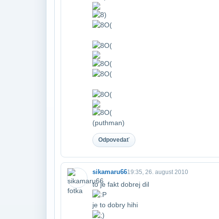
(puthman)
Odpovedať
sikamaru66
19:35, 26. august 2010
to je fakt dobrej dil
je to dobry hihi​