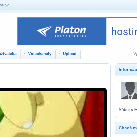
teľov
žívatelia
Videokanály
Upload
Informác
Súboj s
Chceš ma