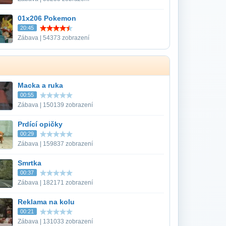
01x206 Pokemon
20:45
Zábava | 54373 zobrazení
Macka a ruka
00:55
Zábava | 150139 zobrazení
Prdící opičky
00:29
Zábava | 159837 zobrazení
Smrtka
00:37
Zábava | 182171 zobrazení
Reklama na kolu
00:21
Zábava | 131033 zobrazení