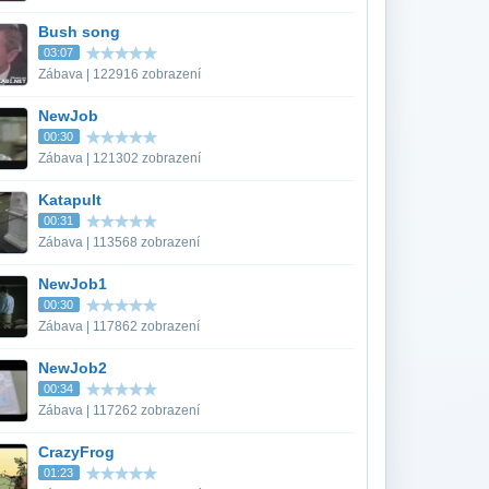
Bush song
03:07
Zábava | 122916 zobrazení
NewJob
00:30
Zábava | 121302 zobrazení
Katapult
00:31
Zábava | 113568 zobrazení
NewJob1
00:30
Zábava | 117862 zobrazení
NewJob2
00:34
Zábava | 117262 zobrazení
CrazyFrog
01:23