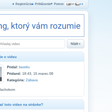
Registrácia
Prihlásenie
Pomoc
SK
/
CZ
Nájdi »
ie o videu
Pridal:
best4u
Pridané:
18:43, 15.marec.08
Kategória:
Zábava
 Machokom
ť toto video na stránke?