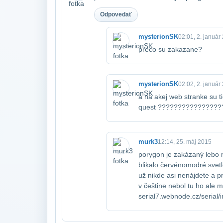
Odpovedať
mysterionSK
02:01, 2. január
preco su zakazane?
mysterionSK
02:02, 2. január
a na akej web stranke su t
quest ???????????????
murk3
12:14, 25. máj 2015
porygon je zakázaný lebo n
blikalo červénomodré svetlo
už nikde asi nenájdete a pre
v češtine nebol tu ho ale m
serial7.webnode.cz/serial/i