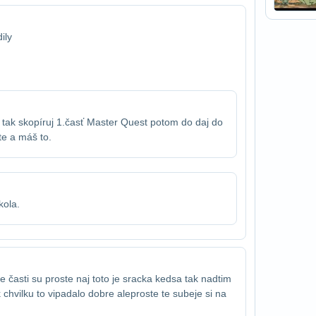
ily
e tak skopíruj 1.časť Master Quest potom do daj do​
e a máš to.
kola.
ve časti su proste naj toto je sracka ked​sa tak nadtim
 chvilku to vipadalo dobre ale​proste te subeje si na