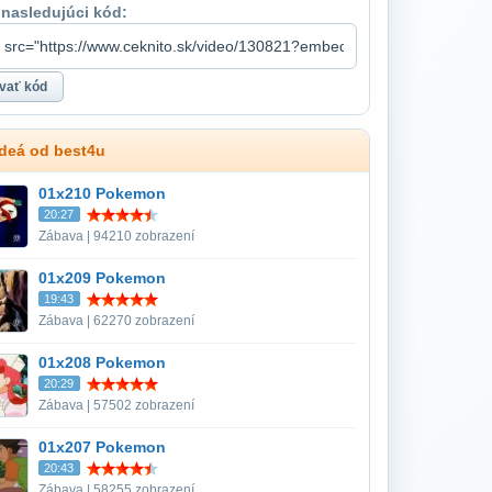
 nasledujúci kód:
ideá od best4u
01x210 Pokemon
20:27
Zábava | 94210 zobrazení
01x209 Pokemon
19:43
Zábava | 62270 zobrazení
01x208 Pokemon
20:29
Zábava | 57502 zobrazení
01x207 Pokemon
20:43
Zábava | 58255 zobrazení