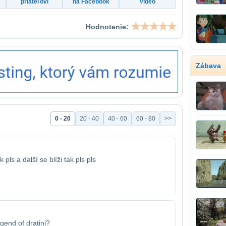
priateľovi
na Facebook
video
Hodnotenie:
Zábava
0 - 20
20 - 40
40 - 60
60 - 80
>>
k pls a další se blíži tak pls pls
egend of dratini?