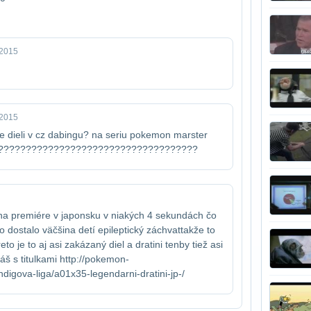
 2015
 2015
ie dieli v cz dabingu? na seriu pokemon marster​
?????????????????????????????????????
a premiére v japonsku v niakých 4 sekundách čo​​
 dostalo väčšina detí epileptický záchvat​takže to
to je to aj asi zakázaný diel a dratini ten​by tiež asi
áš s titulkami ​http://pokemon-
ndigova-liga/a01x35-legendarni-dratini-jp-/