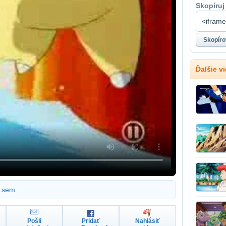
Skopíruj
Ďalšie v
sem
Pošli
Pridať
Nahlásiť