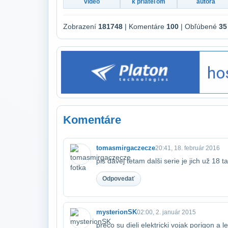
video
k priateľom
autora
Zobrazení
181748
| Komentáre
100
| Obľúbené
35
Komentáre
tomasmirgaczecze
20:41, 18. február 2016
pls dávej tetam dalši serie je jich už 18 ta
Odpovedať
mysterionSK
02:00, 2. január 2015
preco su dieli elektricki vojak porigon a l