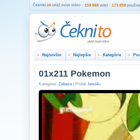
Čeknito
.sk
ukáž svoje video
159 988
videí
173 859
používa
Najnovšie
Najlepšie
Kategórie
Pou
01x211 Pokemon
Kategória:
Zábava
| Pridal:
best4u