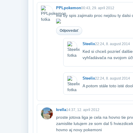
PPLpokemon
00:43, 29. apríl 2012
me by spis zajimalo proc nejdou ty dalsi d
Odpovedať
Steelix
22:24, 8. august 2014
Ked si chceš pozrieť dalši
vyhľadávača na svojom účt
Steelix
22:24, 8. august 2014
A potom stále toto isté doo
krella
14:37, 12. apríl 2012
proste jotova liga je cela na hovno tie pr
zamislite lutujem ze som dal 5 hviezdicek
hovno aj novy pokemoni