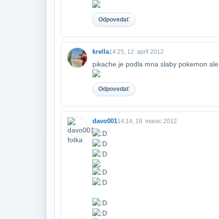
Odpovedať
krella
14:25, 12. apríl 2012
pikache je podla mna slaby pokemon ale
Odpovedať
davo001
14:14, 18. marec 2012