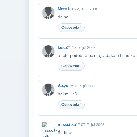
Mrco1
01:22, 8. júl 2008
da sa
Odpovedať
koso
21:18, 7. júl 2008
a toto podobne bolo aj v dakom filme ze 
Odpovedať
Weya
17:18, 7. júl 2008
haluz... :D
Odpovedať
misscitka
17:07, 7. júl 2008
he heee