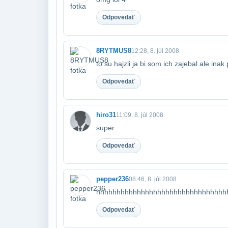
Odpovedať
8RYTMUS8
12:28, 8. júl 2008
to su hajzli ja bi som ich zajebal ale inak
Odpovedať
hiro31
11:09, 8. júl 2008
super
Odpovedať
pepper236
08:46, 8. júl 2008
hhhhhhhhhhhhhhhhhhhhhhhhhhhhhhhh
Odpovedať