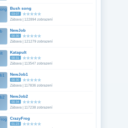
Bush song
03:07
Zábava | 122894 zobrazení
NewJob
00:30
Zábava | 121279 zobrazení
Katapult
00:31
Zábava | 113547 zobrazení
NewJob1
00:30
Zábava | 117836 zobrazení
NewJob2
00:34
Zábava | 117238 zobrazení
CrazyFrog
01:23