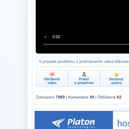
V prípade problému s prehrávaním videa kliknete
Obľúbené
Pridať
Sledovať
video
k priateľom
autora
Zobrazení
7969
| Komentáre
49
| Obľúbené
62