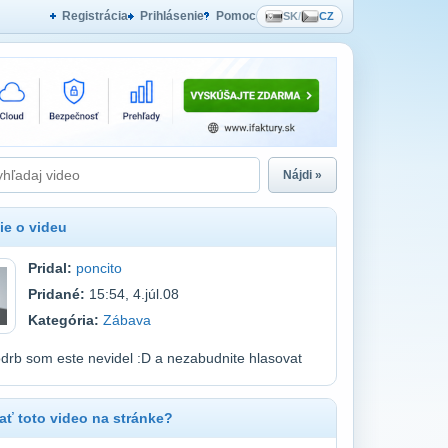
Registrácia
Prihlásenie
Pomoc
SK
/
CZ
Nájdi »
ie o videu
Pridal:
poncito
Pridané:
15:54, 4.júl.08
Kategória:
Zábava
odrb som este nevidel :D a nezabudnite hlasovat
ť toto video na stránke?