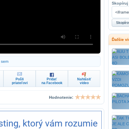
Skopíruj
Ďalšie v
sem
Pošli
Pridať
Nahlásiť
priateľovi
na Facebook
video
Hodnotenie: