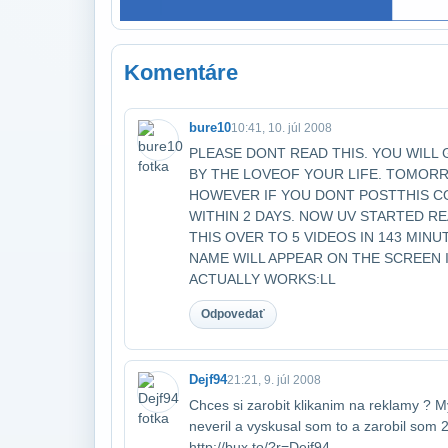
Komentáre
bure10
10:41, 10. júl 2008
PLEASE DONT READ THIS. YOU WILL 
BY THE LOVE​OF YOUR LIFE. TOMORR
HOWEVER IF YOU DONT POST​THIS CO
WITHIN 2 DAYS. NOW UV STARTED REA
THIS OVER TO 5 VIDEOS IN 143 MIN
NAME WILL APPEAR ON THE SCREEN IN
ACTUALLY WORKS:LL
Odpovedať
Dejf94
21:21, 9. júl 2008
Chces si zarobit klikanim na reklamy ? Mys
neveril a vyskusal som to a zarobil som 
http://bux.to/?r=Dejf94 ____________