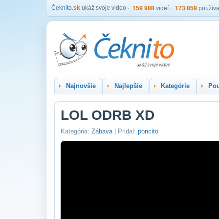
Čeknito
.sk
ukáž svoje video
159 988
videí
173 859
používa
Najnovšie
Najlepšie
Kategórie
Pou
LOL ODRB XD
Kategória:
Zábava
| Pridal:
poncito