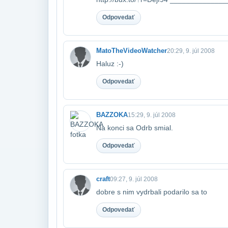
Odpovedať
MatoTheVideoWatcher
20:29, 9. júl 2008
Haluz :-)
Odpovedať
BAZZOKA
15:29, 9. júl 2008
Na konci sa Odrb smial.
Odpovedať
craft
09:27, 9. júl 2008
dobre s nim vydrbali podarilo sa to
Odpovedať