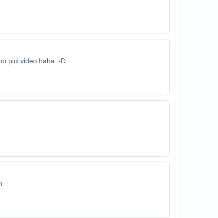
 po pici video haha :-D
h