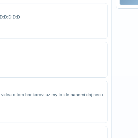
:D:D:D:D:D
e videa o tom bankarovi uz my to ide na​nervi daj neco