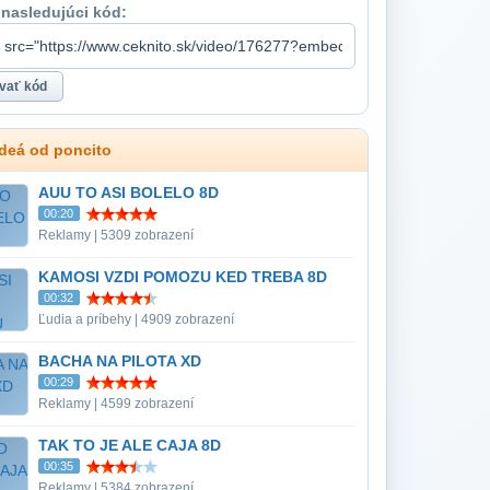
 nasledujúci kód:
ideá od poncito
AUU TO ASI BOLELO 8D
00:20
Reklamy | 5309 zobrazení
KAMOSI VZDI POMOZU KED TREBA 8D
00:32
Ľudia a príbehy | 4909 zobrazení
BACHA NA PILOTA XD
00:29
Reklamy | 4599 zobrazení
TAK TO JE ALE CAJA 8D
00:35
Reklamy | 5384 zobrazení