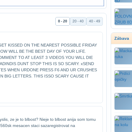
0 - 20
20 - 40
40 - 49
Zábava
GET KISSED ON THE NEAREST POSSIBLE FRIDAY
OW WILL BE THE BEST DAY OF YOUR LIFE.
MMENT TO AT LEAST 3 VIDEOS YOU WILL DIE
DIN​DIS DUNT STOP THIS IS SO SCARY. xSEND
UTES WHEN UR​DONE PRESS F6 AND UR CRUSHES
 BIG LETTERS. THIS IS​SO SCARY CAUSE IT
lis, ze je to blbost? Nieje to blbost ani​ja som tomu
2560sk mesacen staci sa​zaregistrovat na
____________________