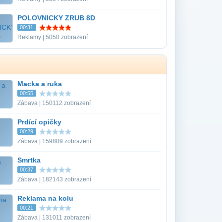
POLOVNICKY ZRUB 8D
00:31
Reklamy | 5050 zobrazení
Macka a ruka
00:55
Zábava | 150112 zobrazení
Prdící opičky
00:29
Zábava | 159809 zobrazení
Smrtka
00:37
Zábava | 182143 zobrazení
Reklama na kolu
00:21
Zábava | 131011 zobrazení