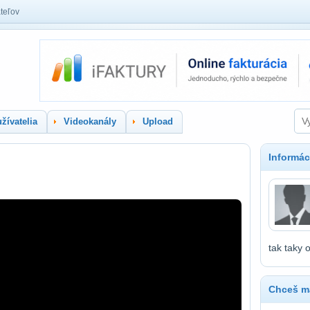
teľov
žívatelia
Videokanály
Upload
Informác
tak taky 
Chceš ma