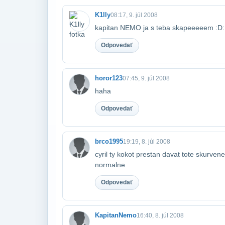
K1lly
08:17, 9. júl 2008
kapitan NEMO ja s teba skapeeeeem :D
Odpovedať
horor123
07:45, 9. júl 2008
haha
Odpovedať
brco1995
19:19, 8. júl 2008
cyril ty kokot prestan davat tote skurven
normalne
Odpovedať
KapitanNemo
16:40, 8. júl 2008