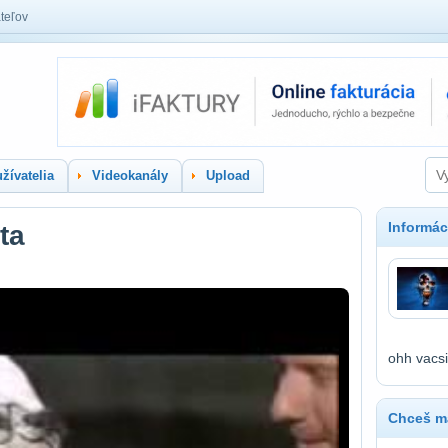
teľov
žívatelia
Videokanály
Upload
Informác
ta
ohh vacsi
Chceš ma