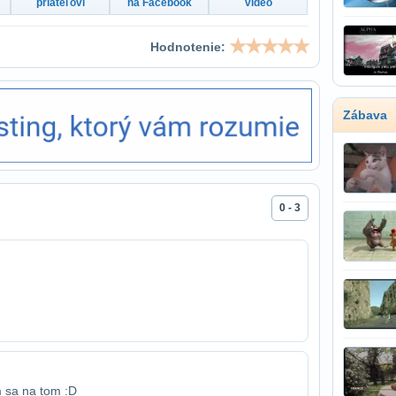
priateľovi
na Facebook
video
Hodnotenie:
Zábava
0 - 3
m sa na tom :D