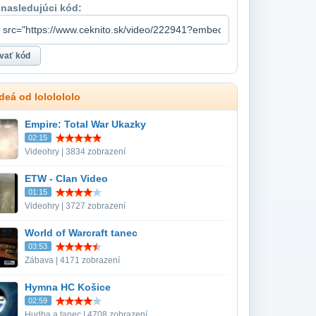
 nasledujúci kód:
deá od lololololo
Empire: Total War Ukazky
02:15
Videohry | 3834 zobrazení
ETW - Clan Video
01:15
Videohry | 3727 zobrazení
World of Warcraft tanec
03:53
Zábava | 4171 zobrazení
Hymna HC Košice
02:59
Hudba a tanec | 4708 zobrazení