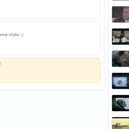
nemá chybu :)
ť.