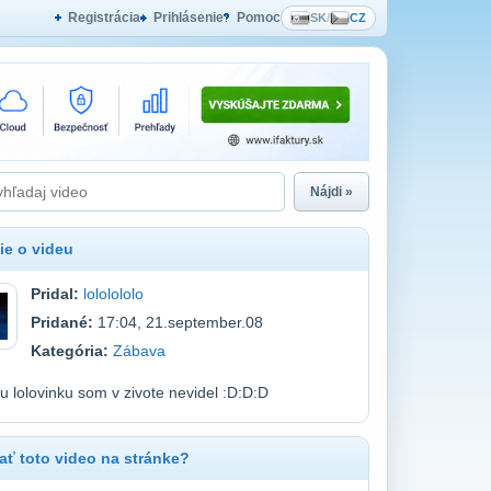
Registrácia
Prihlásenie
Pomoc
SK
/
CZ
Nájdi »
ie o videu
Pridal:
lololololo
Pridané:
17:04, 21.september.08
Kategória:
Zábava
u lolovinku som v zivote nevidel :D:D:D
ť toto video na stránke?