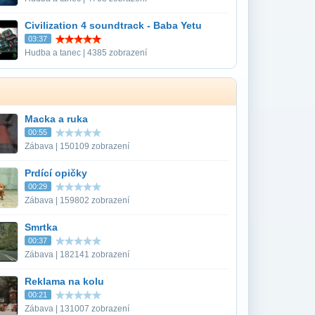
Civilization 4 soundtrack - Baba Yetu
03:37
Hudba a tanec | 4385 zobrazení
Macka a ruka
00:55
Zábava | 150109 zobrazení
Prdící opičky
00:29
Zábava | 159802 zobrazení
Smrtka
00:37
Zábava | 182141 zobrazení
Reklama na kolu
00:21
Zábava | 131007 zobrazení