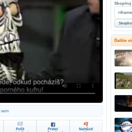
Skopíruj
Ďalšie vi
sem
Pošli
Pridať
Nahlásiť