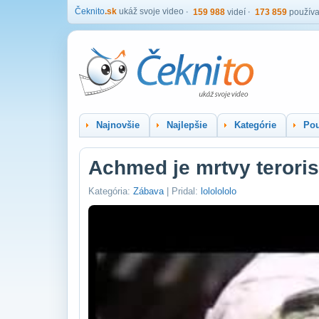
Čeknito
.sk
ukáž svoje video
159 988
videí
173 859
používa
Najnovšie
Najlepšie
Kategórie
Pou
Achmed je mrtvy teroris
Kategória:
Zábava
| Pridal:
lololololo