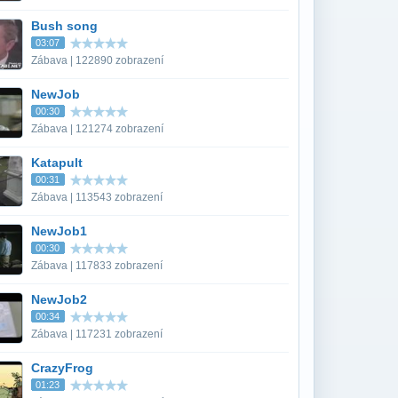
Bush song
03:07
Zábava | 122890 zobrazení
NewJob
00:30
Zábava | 121274 zobrazení
Katapult
00:31
Zábava | 113543 zobrazení
NewJob1
00:30
Zábava | 117833 zobrazení
NewJob2
00:34
Zábava | 117231 zobrazení
CrazyFrog
01:23