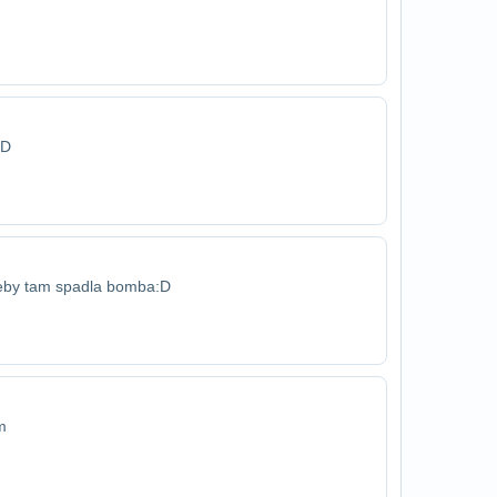
xD
 keby tam spadla bomba:D
m