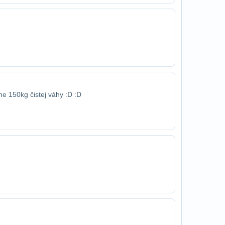
ne 150kg čistej váhy :D :D
9