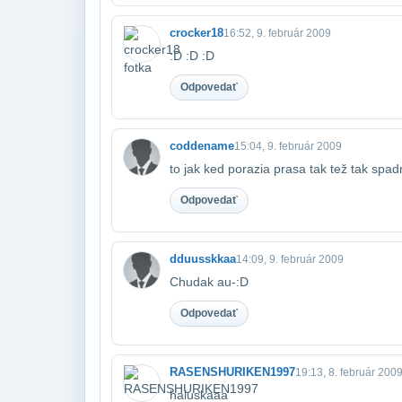
crocker18
16:52, 9. február 2009
:D :D :D
Odpovedať
coddename
15:04, 9. február 2009
to jak ked porazia prasa tak tež tak spad
Odpovedať
dduusskkaa
14:09, 9. február 2009
Chudak au-:D
Odpovedať
RASENSHURIKEN1997
19:13, 8. február 200
haluskaaa