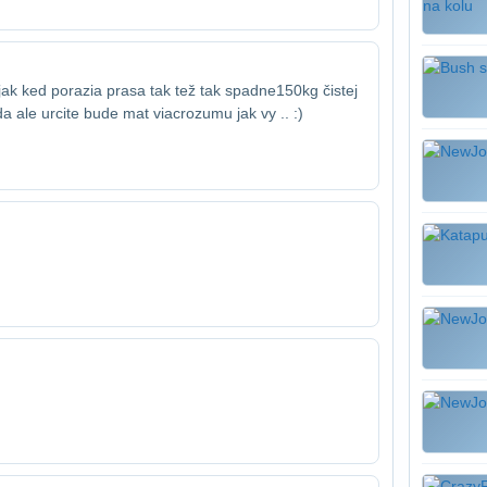
jak ked porazia prasa tak tež tak spadne​150kg čistej
 ale urcite bude mat viac​rozumu jak vy .. :)