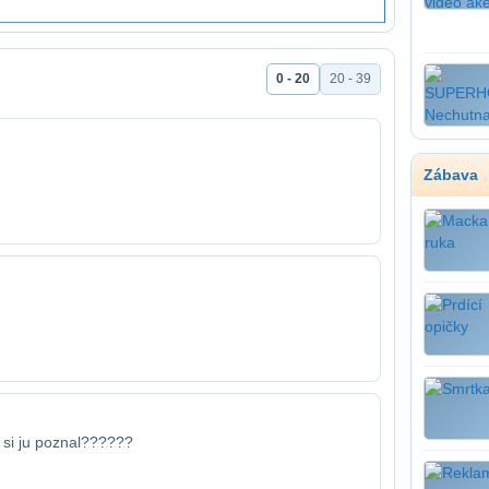
0 - 20
20 - 39
Zábava
y si ju poznal??????