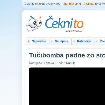
Čeknito
.sk
ukáž svoje video
159 988
videí
173 859
používa
Najnovšie
Najlepšie
Kategórie
Pou
Tučibomba padne zo st
Kategória:
Zábava
| Pridal:
Nanuk