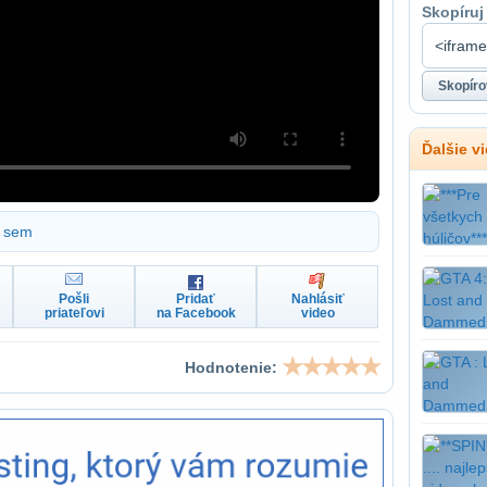
Skopíruj
Ďalšie v
sem
Pošli
Pridať
Nahlásiť
priateľovi
na Facebook
video
Hodnotenie: