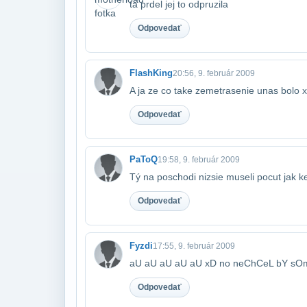
ta prdel jej to odpruzila
Odpovedať
FlashKing
20:56, 9. február 2009
A ja ze co take zemetrasenie unas bolo 
Odpovedať
PaToQ
19:58, 9. február 2009
Tý na poschodi nizsie museli pocut jak
Odpovedať
Fyzdi
17:55, 9. február 2009
aU aU aU aU aU xD no neChCeL bY sO
Odpovedať