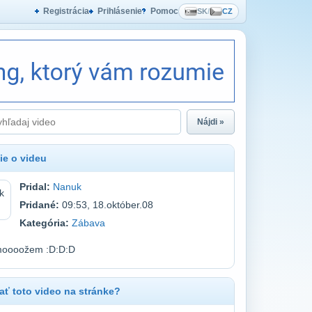
Registrácia
Prihlásenie
Pomoc
SK
/
CZ
Nájdi »
ie o videu
Pridal:
Nanuk
Pridané:
09:53, 18.október.08
Kategória:
Zábava
moooožem :D:D:D
ť toto video na stránke?