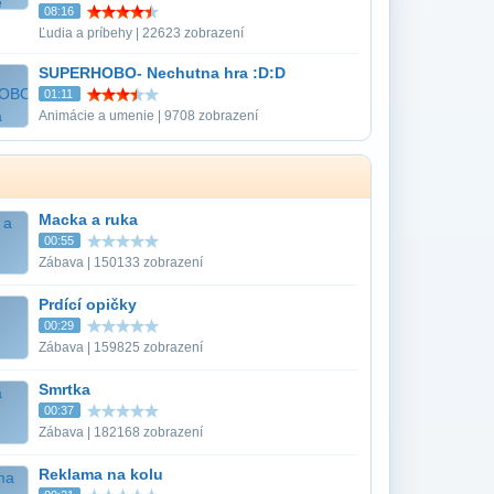
08:16
Ľudia a príbehy | 22623 zobrazení
SUPERHOBO- Nechutna hra :D:D
01:11
Animácie a umenie | 9708 zobrazení
Macka a ruka
00:55
Zábava | 150133 zobrazení
Prdící opičky
00:29
Zábava | 159825 zobrazení
Smrtka
00:37
Zábava | 182168 zobrazení
Reklama na kolu