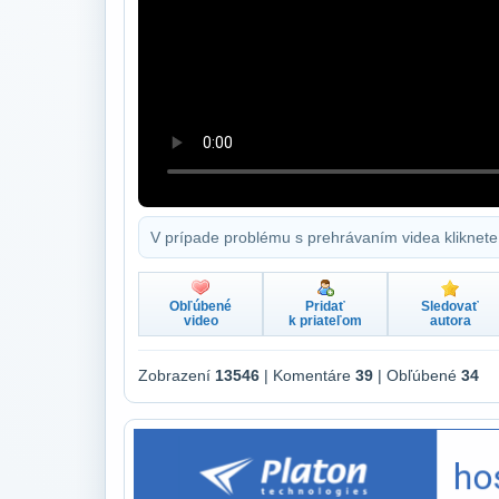
V prípade problému s prehrávaním videa kliknete
Obľúbené
Pridať
Sledovať
video
k priateľom
autora
Zobrazení
13546
| Komentáre
39
| Obľúbené
34