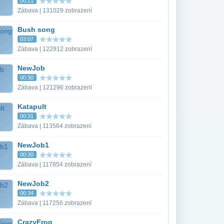
00:21
Zábava | 131029 zobrazení
Bush song
03:07
Zábava | 122912 zobrazení
NewJob
00:30
Zábava | 121296 zobrazení
Katapult
00:31
Zábava | 113564 zobrazení
NewJob1
00:30
Zábava | 117854 zobrazení
NewJob2
00:34
Zábava | 117256 zobrazení
CrazyFrog