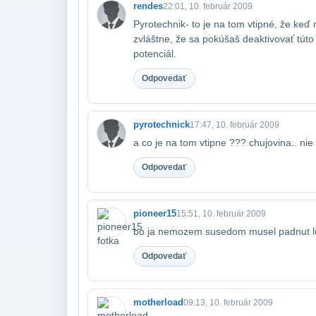
rendes
22:01, 10. február 2009
Pyrotechnik- to je na tom vtipné, že keď n
zvláštne, že sa pokúšaš deaktivovať túto
potenciál.
Odpovedať
pyrotechnick
17:47, 10. február 2009
a co je na tom vtipne ??? chujovina.. nie
Odpovedať
pioneer15
15:51, 10. február 2009
bo ja nemozem susedom musel padnut l
Odpovedať
motherload
09:13, 10. február 2009