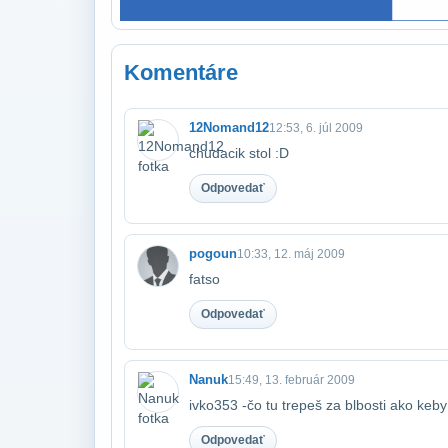
Komentáre
12Nomand12
12:53, 6. júl 2009
chudacik stol :D
Odpovedať
pogoun
10:33, 12. máj 2009
fatso
Odpovedať
Nanuk
15:49, 13. február 2009
ivko353 -čo tu trepeš za blbosti ako keb
Odpovedať