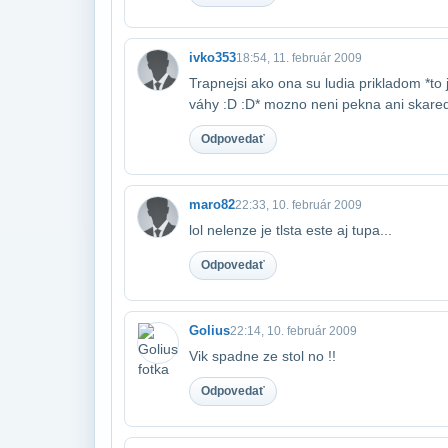
ivko353
18:54, 11. február 2009
Trapnejsi ako ona su ludia prikladom *to 
váhy :D :D* mozno neni pekna ani skareda
Odpovedať
maro82
22:33, 10. február 2009
lol nelenze je tlsta este aj tupa...
Odpovedať
Golius
22:14, 10. február 2009
Vik spadne ze stol no !!
Odpovedať