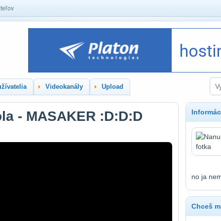
teľov
žívatelia
Videokanály
Upload
Informác
ola - MASAKER :D:D:D
no ja ne
Chceš ma