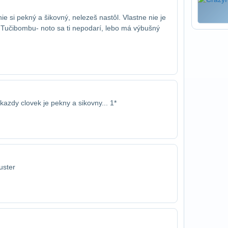
ie si pekný a šikovný, nelezeš na​stôl. Vlastne nie je
 Tučibombu- no​to sa ti nepodarí, lebo má výbušný
 kazdy clovek je pekny a sikovny... 1*
uster