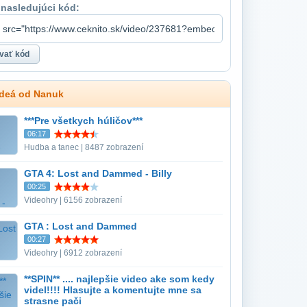
 nasledujúci kód:
ideá od Nanuk
***Pre všetkych húličov***
06:17
Hudba a tanec | 8487 zobrazení
GTA 4: Lost and Dammed - Billy
00:25
Videohry | 6156 zobrazení
GTA : Lost and Dammed
00:27
Videohry | 6912 zobrazení
**SPIN** .... najlepšie video ake som kedy
videl!!!! Hlasujte a komentujte mne sa
strasne pači