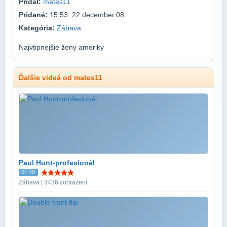
Pridal:
mates11
Pridané:
15:53, 22.december.08
Kategória:
Zábava
Najvtipnejšie ženy ameriky
Ďalšie videá od mates11
Paul Hunt-profesionál
01:40
Zábava | 3436 zobrazení