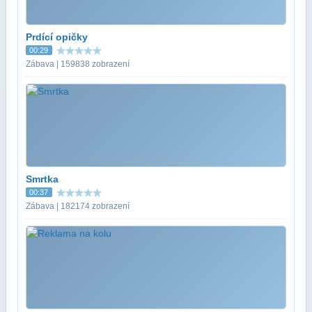
Prdící opičky
00:29
Zábava | 159838 zobrazení
Smrtka
00:37
Zábava | 182174 zobrazení