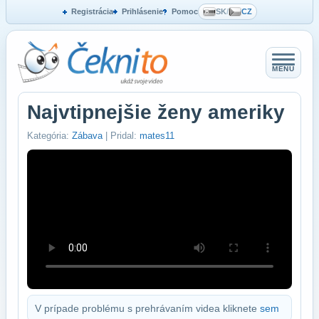
Registrácia
Prihlásenie
Pomoc
SK
/
CZ
MENU
Najvtipnejšie ženy ameriky
Kategória:
Zábava
| Pridal:
mates11
V prípade problému s prehrávaním videa kliknete
sem