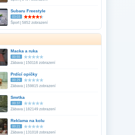
Subaru Freestyle
03:03
Šport | 5852 zobrazení
Macka a ruka
00:55
Zábava | 150116 zobrazení
Prdící opičky
00:29
Zábava | 159815 zobrazení
Smrtka
00:37
Zábava | 182149 zobrazení
Reklama na kolu
00:21
Zábava | 131018 zobrazení