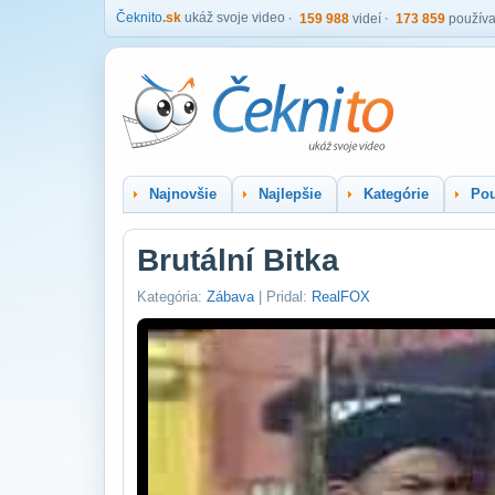
Čeknito
.sk
ukáž svoje video
159 988
videí
173 859
používa
Najnovšie
Najlepšie
Kategórie
Pou
Brutální Bitka
Kategória:
Zábava
| Pridal:
RealFOX