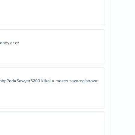
ney.er.cz
ka.php?od=Sawyer5200 klikni a mozes sa​zaregistrovat