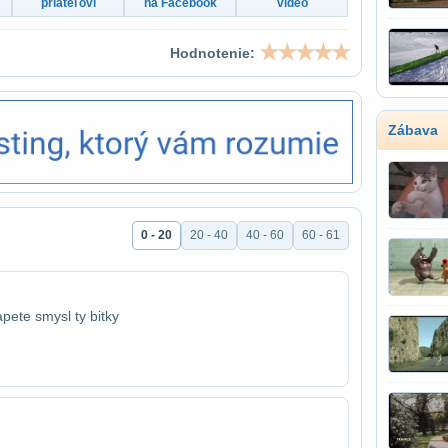
priateľovi
na Facebook
video
Hodnotenie:
Zábava
0 - 20
20 - 40
40 - 60
60 - 61
apete smysl ty bitky