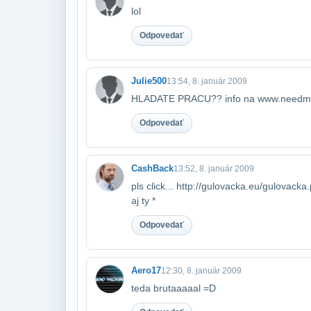
lol
Odpovedať
Julie500
13:54, 8. január 2009
HLADATE PRACU?? info na www.needmo
Odpovedať
CashBack
13:52, 8. január 2009
pls click... http://gulovacka.eu/gulovac
aj ty *
Odpovedať
Aero17
12:30, 8. január 2009
teda brutaaaaal =D