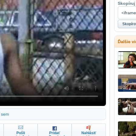
Skopíruj
Ďalšie v
sem
Pošli
Pridať
Nahlásiť