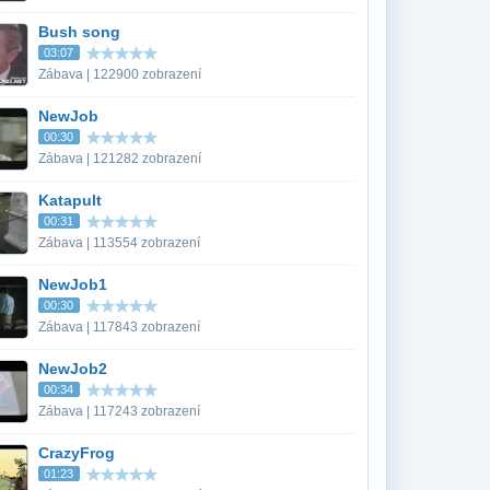
Bush song
03:07
Zábava | 122900 zobrazení
NewJob
00:30
Zábava | 121282 zobrazení
Katapult
00:31
Zábava | 113554 zobrazení
NewJob1
00:30
Zábava | 117843 zobrazení
NewJob2
00:34
Zábava | 117243 zobrazení
CrazyFrog
01:23