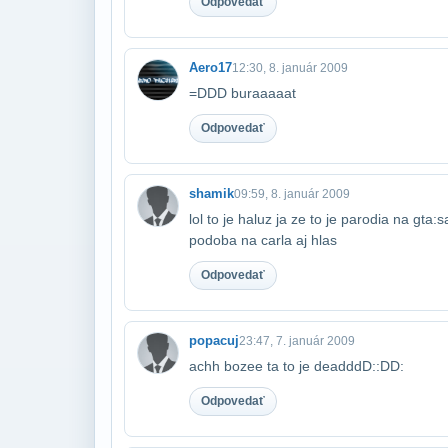
Odpovedať
Aero17
12:30, 8. január 2009
=DDD buraaaaat
Odpovedať
shamik
09:59, 8. január 2009
lol to je haluz ja ze to je parodia na gta:s
podoba na carla aj hlas
Odpovedať
popacuj
23:47, 7. január 2009
achh bozee ta to je deadddD::DD:
Odpovedať