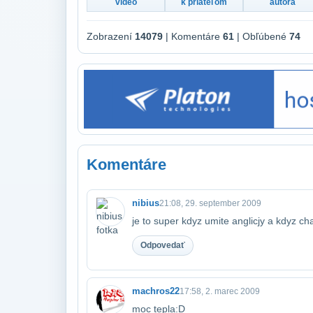
video
k priateľom
autora
Zobrazení
14079
| Komentáre
61
| Obľúbené
74
Komentáre
nibius
21:08, 29. september 2009
je to super kdyz umite anglicjy a kdyz ch
Odpovedať
machros22
17:58, 2. marec 2009
moc tepla:D