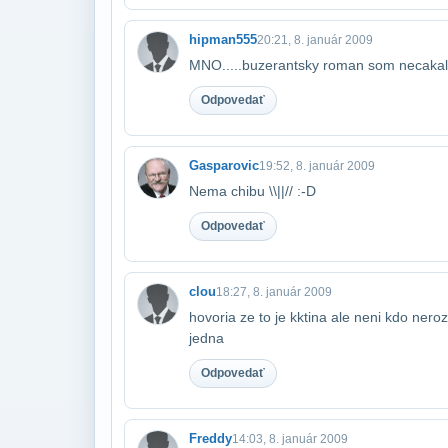
hipman555
20:21, 8. január 2009
MNO.....buzerantsky roman som necakal
Odpovedať
Gasparovic
19:52, 8. január 2009
Nema chibu \\||// :-D
Odpovedať
clou
18:27, 8. január 2009
hovoria ze to je kktina ale neni kdo ner
jedna
Odpovedať
Freddy
14:03, 8. január 2009