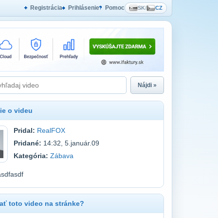
Registrácia
Prihlásenie
Pomoc
SK
/
CZ
Nájdi »
ie o videu
Pridal:
RealFOX
Pridané:
14:32, 5.január.09
Kategória:
Zábava
asdfasdf
ť toto video na stránke?