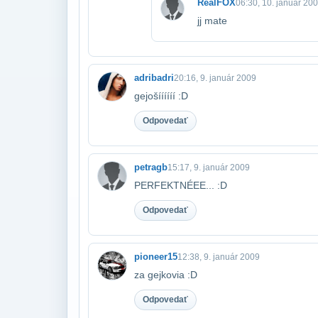
RealFOX
06:30, 10. január 20
jj mate
adribadri
20:16, 9. január 2009
gejošíííííí :D
Odpovedať
petragb
15:17, 9. január 2009
PERFEKTNÉEE... :D
Odpovedať
pioneer15
12:38, 9. január 2009
za gejkovia :D
Odpovedať