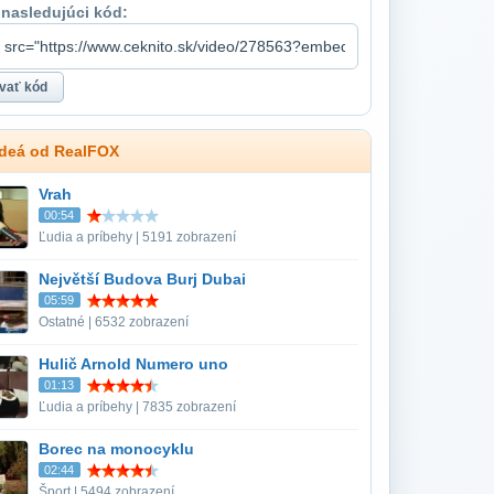
 nasledujúci kód:
ideá od RealFOX
Vrah
00:54
Ľudia a príbehy | 5191 zobrazení
Největší Budova Burj Dubai
05:59
Ostatné | 6532 zobrazení
Hulič Arnold Numero uno
01:13
Ľudia a príbehy | 7835 zobrazení
Borec na monocyklu
02:44
Šport | 5494 zobrazení