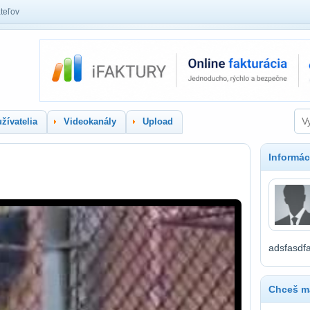
teľov
žívatelia
Videokanály
Upload
Informác
adsfasdf
Chceš ma