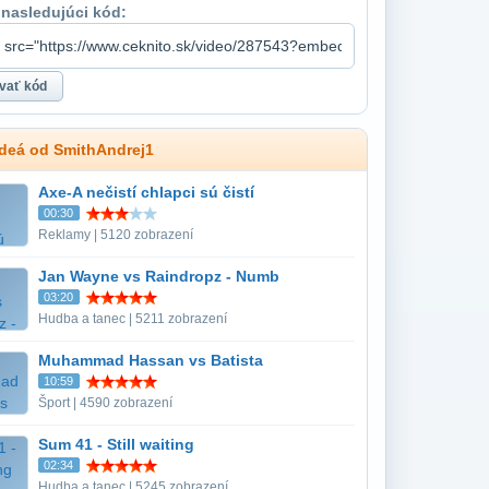
 nasledujúci kód:
ideá od SmithAndrej1
Axe-A nečistí chlapci sú čistí
00:30
Reklamy | 5120 zobrazení
Jan Wayne vs Raindropz - Numb
03:20
Hudba a tanec | 5211 zobrazení
Muhammad Hassan vs Batista
10:59
Šport | 4590 zobrazení
Sum 41 - Still waiting
02:34
Hudba a tanec | 5245 zobrazení