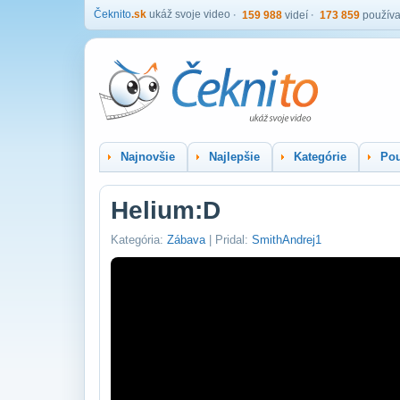
Čeknito
.sk
ukáž svoje video
159 988
videí
173 859
používa
Najnovšie
Najlepšie
Kategórie
Pou
Helium:D
Kategória:
Zábava
| Pridal:
SmithAndrej1