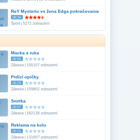
ReY Mysterio vs žena Edga pokračovanie
06:34
Šport | 5272 zobrazení
Macka a ruka
00:55
Zábava | 150107 zobrazení
Prdící opičky
00:29
Zábava | 159802 zobrazení
Smrtka
00:37
Zábava | 182138 zobrazení
Reklama na kolu
00:21
Zábava | 131007 zobrazení