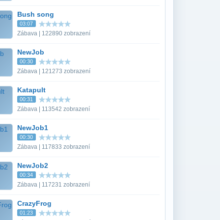
Bush song
03:07
Zábava | 122890 zobrazení
NewJob
00:30
Zábava | 121273 zobrazení
Katapult
00:31
Zábava | 113542 zobrazení
NewJob1
00:30
Zábava | 117833 zobrazení
NewJob2
00:34
Zábava | 117231 zobrazení
CrazyFrog
01:23