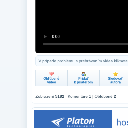
V prípade problému s prehrávaním videa kliknete
Obľúbené
Pridať
Sledovať
video
k priateľom
autora
Zobrazení
5182
| Komentáre
1
| Obľúbené
2