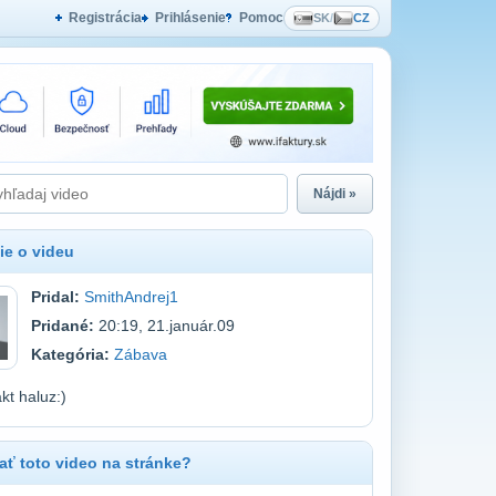
Registrácia
Prihlásenie
Pomoc
SK
/
CZ
Nájdi »
ie o videu
Pridal:
SmithAndrej1
Pridané:
20:19, 21.január.09
Kategória:
Zábava
kt haluz:)
ť toto video na stránke?