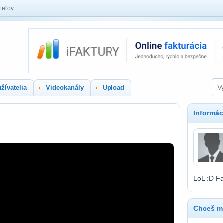
teľov
žívatelia
Videokanály
Upload
Informác
LoL :D Fa
Chceš ma