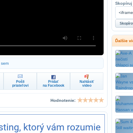
Skopíruj
Ďalšie v
sem
Pošli
Pridať
Nahlásiť
priateľovi
na Facebook
video
Hodnotenie: