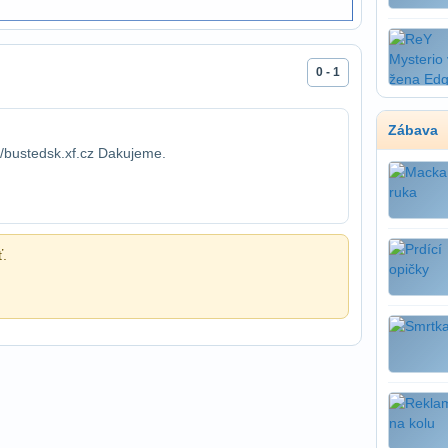
0 - 1
Zábava
//bustedsk.xf.cz Dakujeme.
ť.