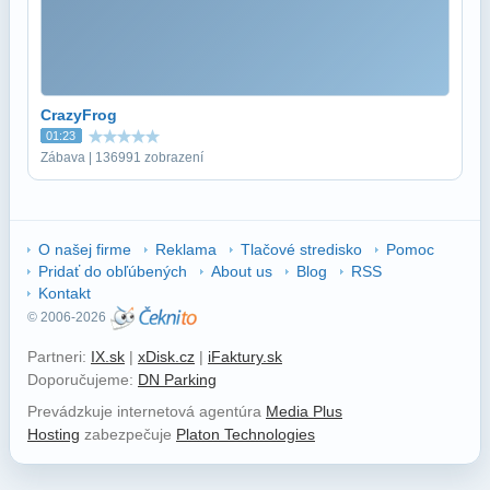
CrazyFrog
01:23
Zábava | 136991 zobrazení
O našej firme
Reklama
Tlačové stredisko
Pomoc
Pridať do obľúbených
About us
Blog
RSS
Kontakt
© 2006-2026
Partneri:
IX.sk
|
xDisk.cz
|
iFaktury.sk
Doporučujeme:
DN Parking
Prevádzkuje internetová agentúra
Media Plus
Hosting
zabezpečuje
Platon Technologies