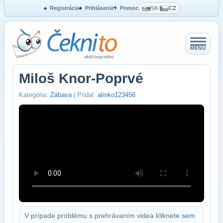
Registrácia
Prihlásenie
Pomoc
SK
/
CZ
MENU
Miloš Knor-Poprvé
Kategória:
Zábava
| Pridal:
alinko123456
V prípade problému s prehrávaním videa kliknete
sem