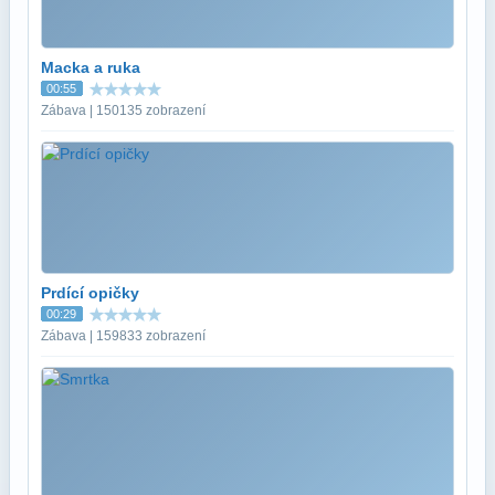
Macka a ruka
00:55
Zábava | 150135 zobrazení
Prdící opičky
00:29
Zábava | 159833 zobrazení