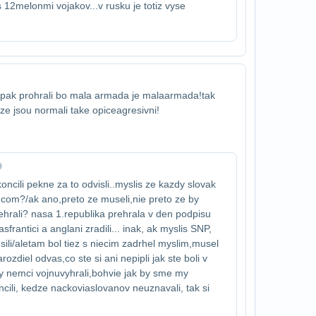
12melonmi vojakov...v rusku je totiz vyse
 pak prohrali bo mala armada je mala​armada!tak
 ze jsou normali take opice​agresivni!
9
ncili pekne za to odvisli..myslis ze kazdy slovak
mcom?/ak ano,preto ze museli,nie preto ze by
rehrali? nasa 1.republika prehrala v den podpisu
frantici a anglani zradili... inak, ak myslis SNP,
li/ale​tam bol tiez s niecim zadrhel myslim,musel
ozdiel od​vas,co ste si ani nepipli jak ste boli v
 nemci vojnu​vyhrali,bohvie jak by sme my
oncili, kedze nackovia​slovanov neuznavali, tak si