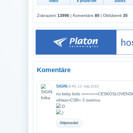
video
k priateľom
autora
Zobrazení
13996
| Komentáre
80
| Obľúbené
35
Komentáre
SIGIN
16:45, 12. máj 2010
no keby bolo =======CESKOSLOVENSK
vihlasi​=CSR= 3 svetovu
Odpovedať