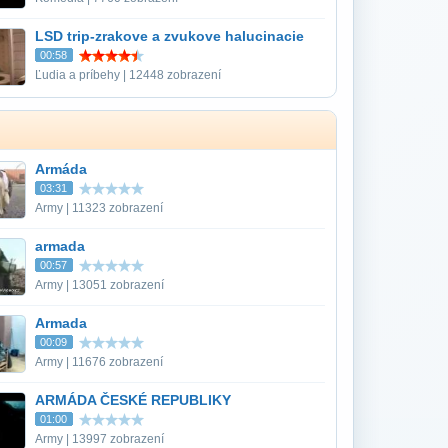
LSD trip-zrakove a zvukove halucinacie
00:58
Ľudia a príbehy | 12448 zobrazení
Armáda
03:31
Army | 11323 zobrazení
armada
00:57
Army | 13051 zobrazení
Armada
00:09
Army | 11676 zobrazení
ARMÁDA ČESKÉ REPUBLIKY
01:00
Army | 13997 zobrazení