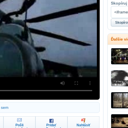
Skopíruj
Ďalšie v
sem
Pošli
Pridať
Nahlásiť