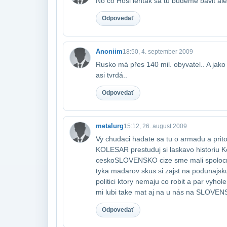
No co Hosi lentak sa tu budeme bavit 
Odpovedať
Anoniim
18:50, 4. september 2009
Rusko má přes 140 mil. obyvatel.. A jako
asi tvrdá..
Odpovedať
metalurg
15:12, 26. august 2009
Vy chudaci hadate sa tu o armadu a prit
KOLESAR prestuduj si laskavo historiu Ke
ceskoSLOVENSKO cize sme mali spolocnu 
tyka madarov skus si zajst na podunajsku
politici ktory nemaju co robit a par vyhol
mi lubi take mat aj na u nás na SLOVEN
Odpovedať