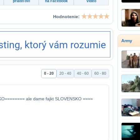
priateľovi
na Facebook
video
Hodnotenie:
Army
0 - 20
20 - 40
40 - 60
60 - 80
O======== ale dame fajkt SLOVENSKO ====