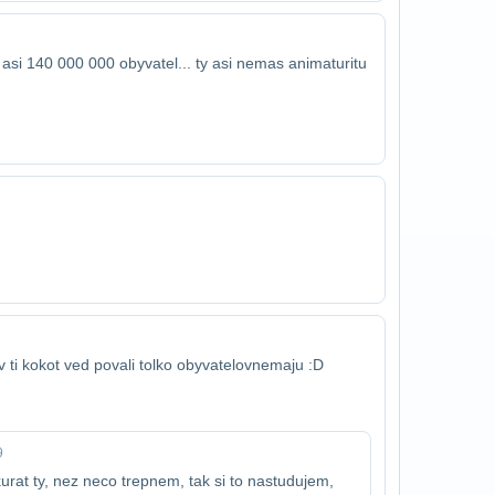
asi 140 000 000 obyvatel... ty asi nemas ani​maturitu
v ti kokot ved povali tolko obyvatelov​nemaju :D
9
 akurat ty, nez neco trepnem, tak si to nastudujem,​