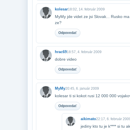
kolesar
18:02, 14. február 2009
MyMy jde videt ze jsi Slovak... Rusko ma 
ze?
Odpovedať
hrac69
18:57, 4. február 2009
dobre video
Odpovedať
MyMy
20:45, 6. január 2009
kolesar ti si kokot rusi 12 000 000 vojako
Odpovedať
aikimato
22:17, 6. február 200
jediny kto tu je k**** si tu