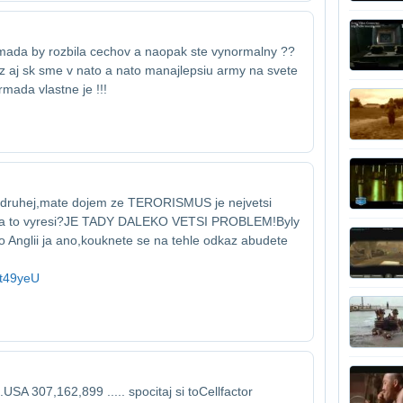
rmada by rozbila cechov a naopak ste vy​normalny ??
 aj sk sme v nato a nato ma​najlepsiu army na svete
rmada vlastne je !!!
 druhej,mate dojem ze TERORISMUS je nejvetsi​
da to vyresi?JE TADY DALEKO VETSI PROBLEM!Byly​
 Anglii ja ano,kouknete se na tehle odkaz a​budete
pt49yeU
SA 307,162,899 ..... spocitaj si to​Cellfactor