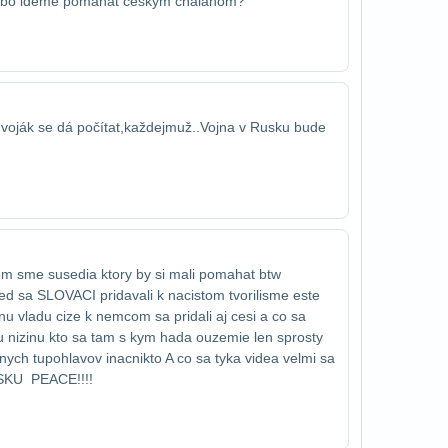
alebo ideme pomahat ceskym chalanom?
 voják se dá počítat,každej​muž..Vojna v Rusku bude
om sme susedia ktory by si mali pomahat btw​
d sa SLOVACI pridavali k nacistom tvorili​sme este
vladu cize k nemcom sa pridali aj cesi​ a co sa
 nizinu kto sa tam s kym hada o​uzemie len sprosty
enych tupohlavov inac​nikto A co sa tyka videa velmi sa
SKU ​ PEACE!!!!