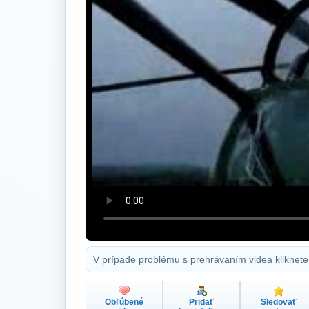
V prípade problému s prehrávaním videa kliknete
Obľúbené
Pridať
Sledovať