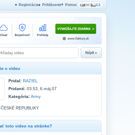
Registrácia
Prihlásenie
Pomoc
SK
/
CZ
Nájdi »
ie o videu
Pridal:
RAZIEL
Pridané:
03:53, 6.máj.07
Kategória:
Army
ČESKÉ REPUBLIKY
ť toto video na stránke?