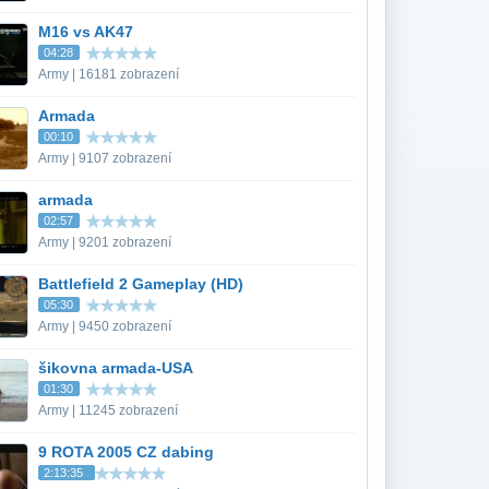
M16 vs AK47
04:28
Army | 16181 zobrazení
Armada
00:10
Army | 9107 zobrazení
armada
02:57
Army | 9201 zobrazení
Battlefield 2 Gameplay (HD)
05:30
Army | 9450 zobrazení
šikovna armada-USA
01:30
Army | 11245 zobrazení
9 ROTA 2005 CZ dabing
2:13:35