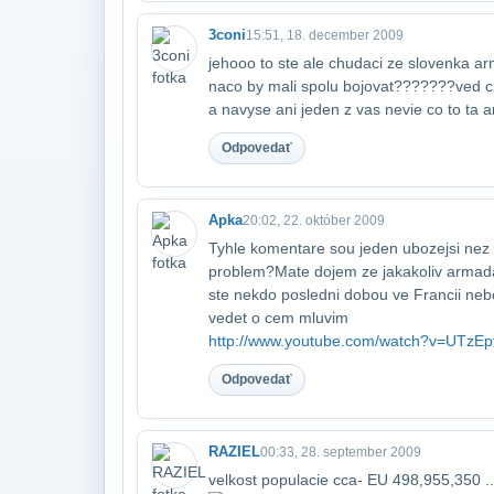
3coni
15:51, 18. december 2009
jehooo to ste ale chudaci ze slovenka a
naco by mali spolu bojovat???????ved cz
a navyse ani jeden z vas nevie co to ta a
Odpovedať
Apka
20:02, 22. október 2009
Tyhle komentare sou jeden ubozejsi nez
problem?Mate dojem ze jakakoliv arma
ste nekdo posledni dobou ve Francii nebo
vedet o cem mluvim
http://www.youtube.com/watch?v=UTzE
Odpovedať
RAZIEL
00:33, 28. september 2009
velkost populacie cca- EU 498,955,350 ...U