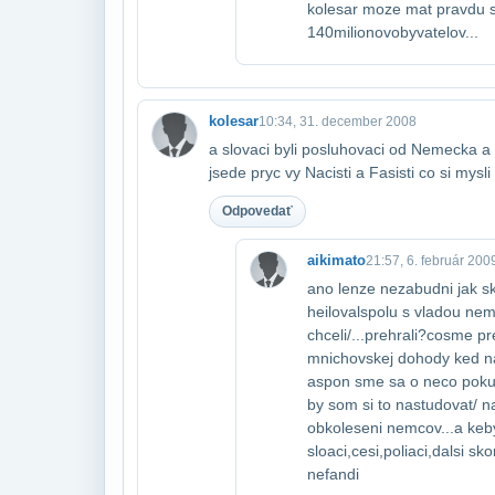
kolesar moze mat pravdu s 
140milionov​obyvatelov...
kolesar
10:34, 31. december 2008
a slovaci byli posluhovaci od Nemecka a
jsede pryc vy Nacisti a Fasisti co si mysli
Odpovedať
aikimato
21:57, 6. február 200
ano lenze nezabudni jak sko
heiloval​spolu s vladou ne
chceli/...prehrali?co​sme p
mnichovskej dohody ked nas​
aspon sme sa o neco pokusi
by som si to nastudovat/ nar
obkoleseni nemcov...a keby
sloaci,cesi,poliaci,dalsi sk
nefandi