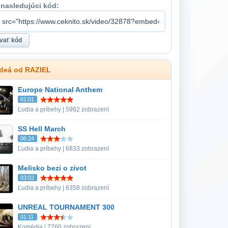
 nasledujúci kód:
ideá od RAZIEL
Europe National Anthem
01:01
Ľudia a príbehy | 5962 zobrazení
SS Hell March
06:24
Ľudia a príbehy | 6833 zobrazení
Melisko bezi o zivot
03:02
Ľudia a príbehy | 6358 zobrazení
UNREAL TOURNAMENT 300
01:11
Komédia | 7760 zobrazení