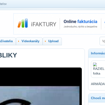
teľov
žívatelia
Videokanály
Upload
Informác
BLIKY
ARMÁDA 
Chceš ma