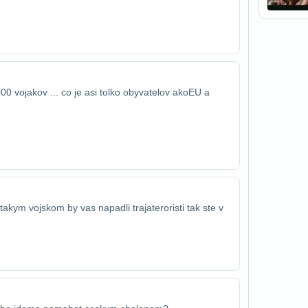
 vojakov ... co je asi tolko obyvatelov ako​EU a
takym vojskom by vas napadli traja​teroristi tak ste v