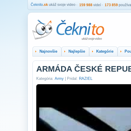
Čeknito
.sk
ukáž svoje video
159 988
videí
173 859
používa
Najnovšie
Najlepšie
Kategórie
Pou
ARMÁDA ČESKÉ REPU
Kategória:
Army
| Pridal:
RAZIEL