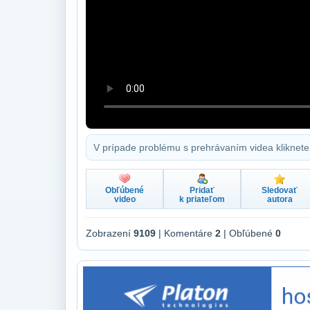
V prípade problému s prehrávaním videa kliknete
Obľúbené
Pridať
Sledovať
video
k priateľom
autora
Zobrazení
9109
| Komentáre
2
| Obľúbené
0