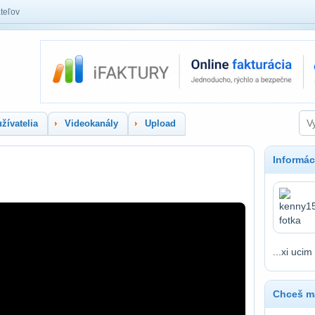
teľov
žívatelia
Videokanály
Upload
Informác
...xi ucim
Chceš ma