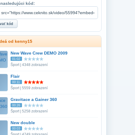
 nasledujúci kód:
ideá od kenny15
New Wave Crew DEMO 2009
01:02
Šport | 4348 zobrazení
Flair
00:11
Šport | 5559 zobrazení
Gravitace a Gainer 360
00:26
Šport | 5258 zobrazení
New double
00:03
Šport | 4749 zobrazení