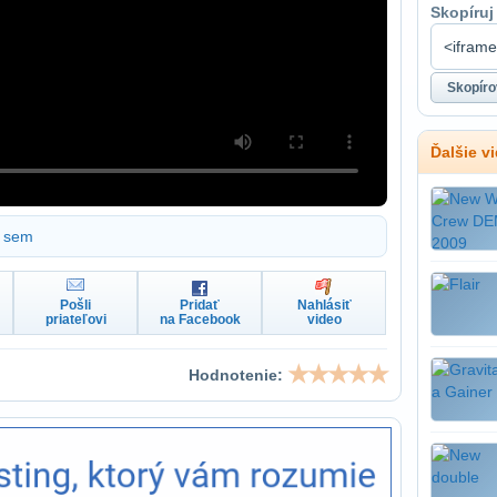
Skopíruj
Ďalšie v
sem
Pošli
Pridať
Nahlásiť
priateľovi
na Facebook
video
Hodnotenie: