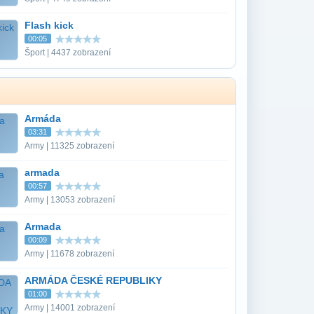
Flash kick
00:05
Šport | 4437 zobrazení
Armáda
03:31
Army | 11325 zobrazení
armada
00:57
Army | 13053 zobrazení
Armada
00:09
Army | 11678 zobrazení
ARMÁDA ČESKÉ REPUBLIKY
01:00
Army | 14001 zobrazení