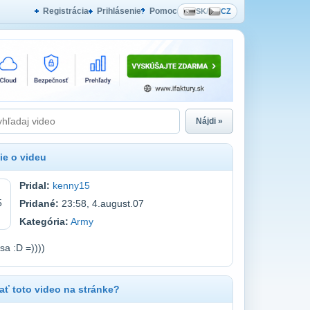
Registrácia
Prihlásenie
Pomoc
SK
/
CZ
Nájdi »
ie o videu
Pridal:
kenny15
Pridané:
23:58, 4.august.07
Kategória:
Army
 sa :D =))))
ť toto video na stránke?