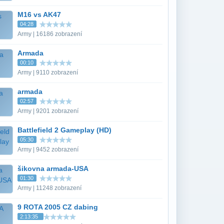
M16 vs AK47
04:28
Army | 16186 zobrazení
Armada
00:10
Army | 9110 zobrazení
armada
02:57
Army | 9201 zobrazení
Battlefield 2 Gameplay (HD)
05:30
Army | 9452 zobrazení
šikovna armada-USA
01:30
Army | 11248 zobrazení
9 ROTA 2005 CZ dabing
2:13:35