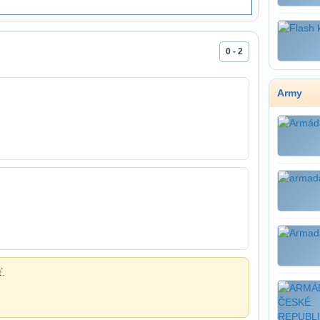
0 - 2
Army
ť.