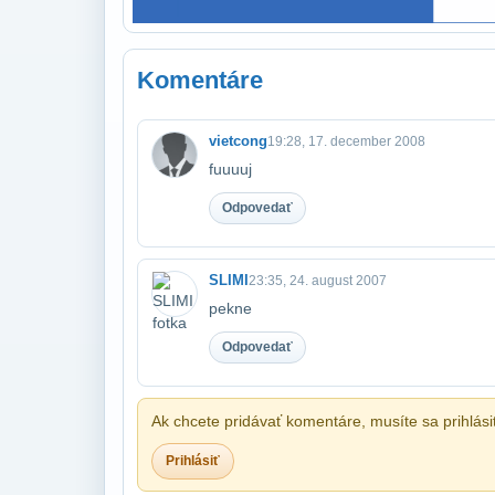
Komentáre
vietcong
19:28, 17. december 2008
fuuuuj
Odpovedať
SLIMI
23:35, 24. august 2007
pekne
Odpovedať
Ak chcete pridávať komentáre, musíte sa prihlási
Prihlásiť