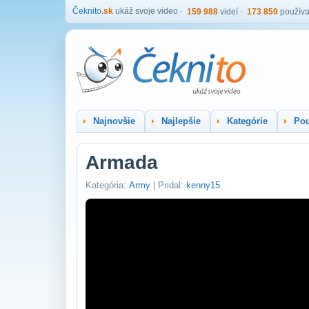
Čeknito
.sk
ukáž svoje video
159 988
videí
173 859
používa
Najnovšie
Najlepšie
Kategórie
Pou
Armada
Kategória:
Army
| Pridal:
kenny15