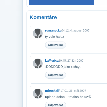
Komentáre
romanecka
04:12, 4. august 2007
ty vole haluz
Odpovedať
LaMerica
20:45, 27. jún 2007
:DDDDDDD jake xichty..
Odpovedať
miruska84
17:01, 26. máj 2007
uplnee deloo ...totalna haluz:D
Odpovedať