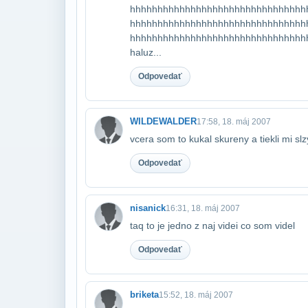
hhhhhhhhhhhhhhhhhhhhhhhhhhhhhhhh
hhhhhhhhhhhhhhhhhhhhhhhhhhhhhhhh
hhhhhhhhhhhhhhhhhhhhhhhhhhhhhhhhh
haluz...
Odpovedať
WILDEWALDER
17:58, 18. máj 2007
vcera som to kukal skureny a tiekli mi slz
Odpovedať
nisanick
16:31, 18. máj 2007
taq to je jedno z naj videi co som videl
Odpovedať
briketa
15:52, 18. máj 2007