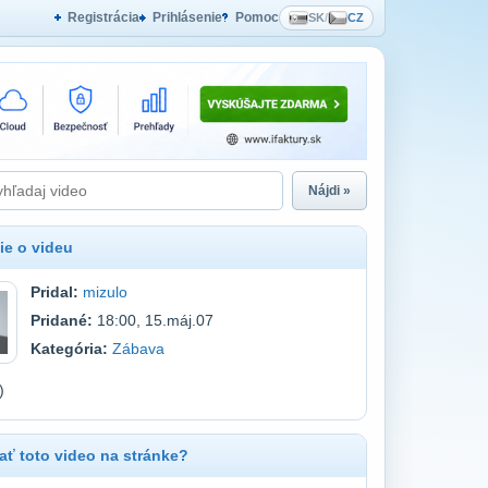
Registrácia
Prihlásenie
Pomoc
SK
/
CZ
Nájdi »
ie o videu
Pridal:
mizulo
Pridané:
18:00, 15.máj.07
Kategória:
Zábava
)
ť toto video na stránke?