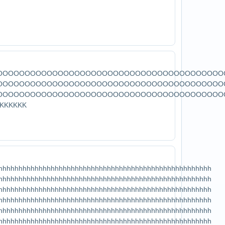
OOOOOOOOOOOOOOOOOOOOOOOOOOOOOOOOOOOOOOOOOOOOOOOO
OOOOOOOOOOOOOOOOOOOOOOOOOOOOOOOOOOOOOOOOOO
OOOOOOOOOOOOOOOOOOOOOOOOOOOOOOOOOOOOOOOOOO
KKKKKK
hhhhhhhhhhhhhhhhhhhhhhhhhhhhhhhhhhhhhhhhhhhhhhhhhhhhh​
hhhhhhhhhhhhhhhhhhhhhhhhhhhhhhhhhhhhhhhhhhhhhhhhhhhhh​
hhhhhhhhhhhhhhhhhhhhhhhhhhhhhhhhhhhhhhhhhhhhhhhhhhhhh​
hhhhhhhhhhhhhhhhhhhhhhhhhhhhhhhhhhhhhhhhhhhhhhhhhhhhh​
hhhhhhhhhhhhhhhhhhhhhhhhhhhhhhhhhhhhhhhhhhhhhhhhhhhhh​
hhhhhhhhhhhhhhhhhhhhhhhhhhhhhhhhhhhhhhhhhhhhhhhhhhhhh​