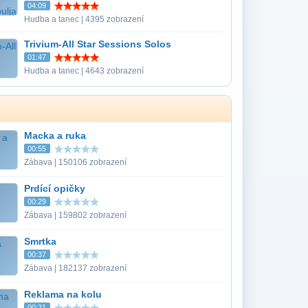
04:09
Hudba a tanec | 4395 zobrazení
Trivium-All Star Sessions Solos
01:47
Hudba a tanec | 4643 zobrazení
Macka a ruka
00:55
Zábava | 150106 zobrazení
Prdící opičky
00:29
Zábava | 159802 zobrazení
Smrtka
00:37
Zábava | 182137 zobrazení
Reklama na kolu
00:21