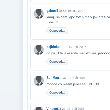
gabuci1
10:52, 19. máj 2007
jaaajjj siknem..dpc toten maly jak prezu
haluz:D
Odpovedať
bejbinko
01:08, 19. máj 2007
do piii:D ta jake usta mali dzivee, jeboo
Odpovedať
BullMan
22:37, 18. máj 2007
moooe co waam jebeeee :D:D:D:D
Odpovedať
Vincent
21:21, 18. máj 2007