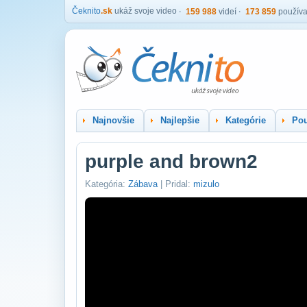
Čeknito
.sk
ukáž svoje video
159 988
videí
173 859
používa
Najnovšie
Najlepšie
Kategórie
Pou
purple and brown2
Kategória:
Zábava
| Pridal:
mizulo