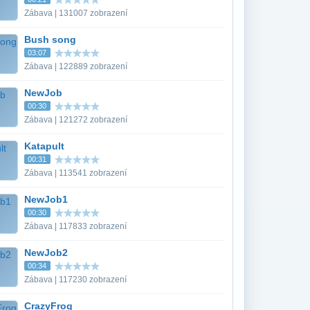
Zábava | 131007 zobrazení
Bush song
03:07
Zábava | 122889 zobrazení
NewJob
00:30
Zábava | 121272 zobrazení
Katapult
00:31
Zábava | 113541 zobrazení
NewJob1
00:30
Zábava | 117833 zobrazení
NewJob2
00:34
Zábava | 117230 zobrazení
CrazyFrog