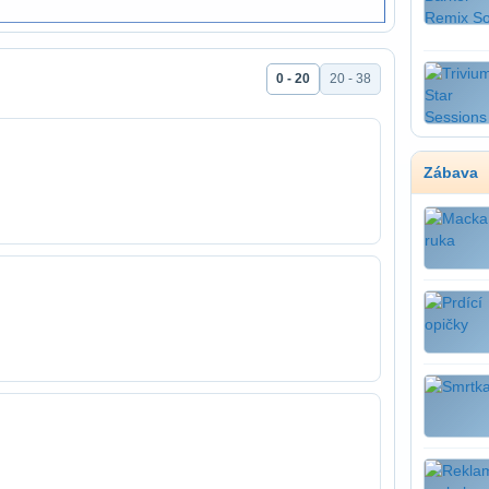
0 - 20
20 - 38
Zábava