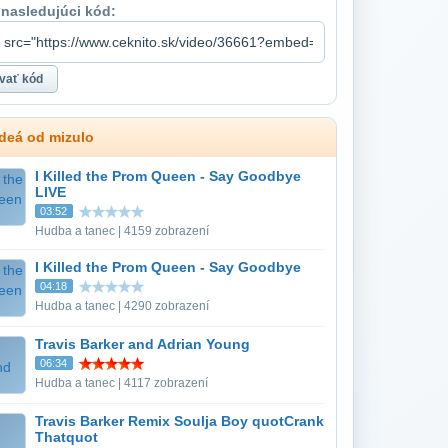
 nasledujúci kód:
ideá od mizulo
I Killed the Prom Queen - Say Goodbye
LIVE
03:52
Hudba a tanec | 4159 zobrazení
I Killed the Prom Queen - Say Goodbye
04:18
Hudba a tanec | 4290 zobrazení
Travis Barker and Adrian Young
06:34
Hudba a tanec | 4117 zobrazení
Travis Barker Remix Soulja Boy quotCrank
Thatquot