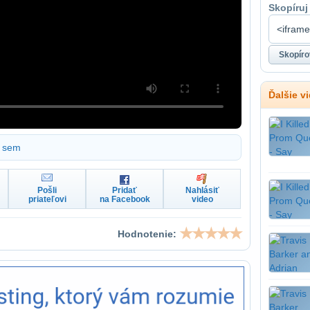
Skopíruj
Ďalšie v
sem
Pošli
Pridať
Nahlásiť
priateľovi
na Facebook
video
Hodnotenie: