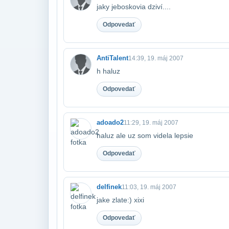
jaky jeboskovia dziví....
Odpovedať
AntiTalent
14:39, 19. máj 2007
h haluz
Odpovedať
adoado2
11:29, 19. máj 2007
haluz ale uz som videla lepsie
Odpovedať
delfinek
11:03, 19. máj 2007
jake zlate:) xixi
Odpovedať