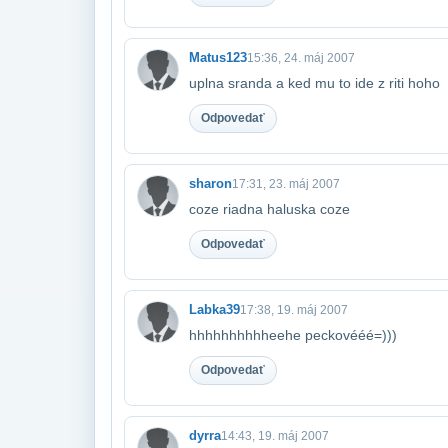
Matus123
15:36, 24. máj 2007
uplna sranda a ked mu to ide z riti hoho
Odpovedať
sharon
17:31, 23. máj 2007
coze riadna haluska coze
Odpovedať
Labka39
17:38, 19. máj 2007
hhhhhhhhhheehe peckovééé=)))
Odpovedať
dyrra
14:43, 19. máj 2007