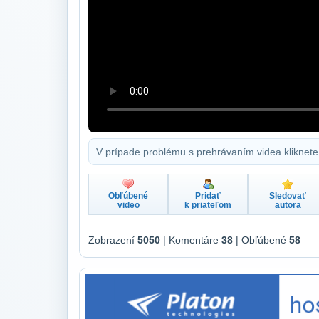
V prípade problému s prehrávaním videa kliknete
Obľúbené
Pridať
Sledovať
video
k priateľom
autora
Zobrazení
5050
| Komentáre
38
| Obľúbené
58