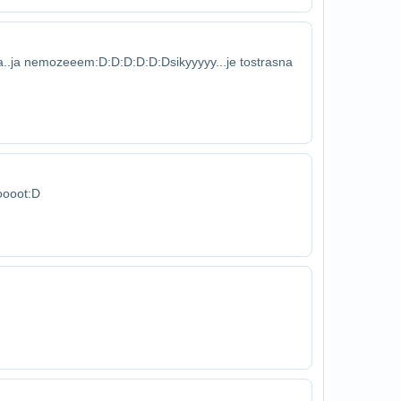
va..ja nemozeeem:D:D:D:D:D:Dsikyyyyy...je to​strasna
ooooot:D