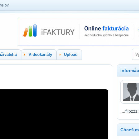
teľov
žívatelia
Videokanály
Upload
Informác
....flipzzz:
Chceš ma