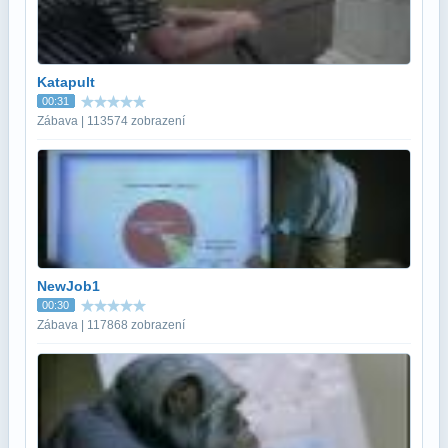
Katapult
00:31
Zábava | 113574 zobrazení
NewJob1
00:30
Zábava | 117868 zobrazení