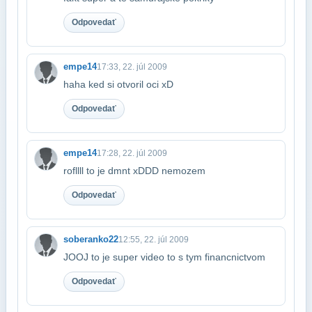
Odpovedať
empe14
17:33, 22. júl 2009
haha ked si otvoril oci xD
Odpovedať
empe14
17:28, 22. júl 2009
rofllll to je dmnt xDDD nemozem
Odpovedať
soberanko22
12:55, 22. júl 2009
JOOJ to je super video to s tym financnictvom
Odpovedať