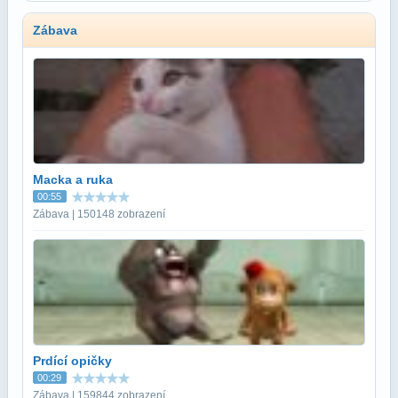
Zábava
Macka a ruka
00:55
Zábava | 150148 zobrazení
Prdící opičky
00:29
Zábava | 159844 zobrazení