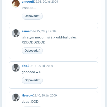
cmooqii
16:03, 20. júl 2009
traaaps...
Odpovedať
kamato
14:15, 20. júl 2009
jak stym mecom si 2 x oddrbal palec
XDDDDDDDDD
Odpovedať
tizo1
13:14, 20. júl 2009
goooood = D
Odpovedať
Hearow
02:40, 20. júl 2009
dead :DDD