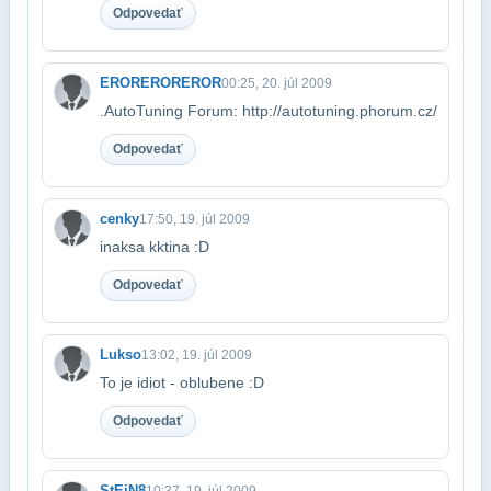
Odpovedať
EROREROREROR
00:25, 20. júl 2009
.AutoTuning Forum: http://autotuning.phorum.cz/
Odpovedať
cenky
17:50, 19. júl 2009
inaksa kktina :D
Odpovedať
Lukso
13:02, 19. júl 2009
To je idiot - oblubene :D
Odpovedať
StEiN8
10:37, 19. júl 2009