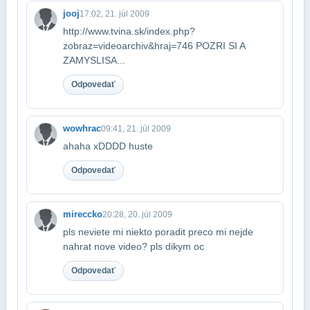
jooj
17:02, 21. júl 2009
http://www.tvina.sk/index.php?
zobraz=videoarchiv&hraj=746 POZRI SI A
ZAMYSLI​SA...
Odpovedať
wowhrac
09:41, 21. júl 2009
ahaha xDDDD huste
Odpovedať
mireccko
20:28, 20. júl 2009
pls neviete mi niekto poradit preco mi nejde
nahrat nove video? pls dikym oc
Odpovedať