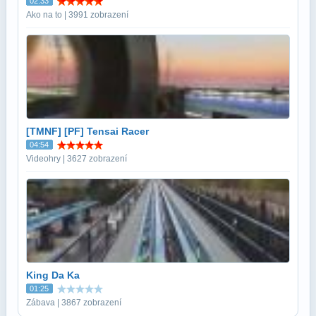
02:33
Ako na to | 3991 zobrazení
[TMNF] [PF] Tensai Racer
04:54
Videohry | 3627 zobrazení
King Da Ka
01:25
Zábava | 3867 zobrazení