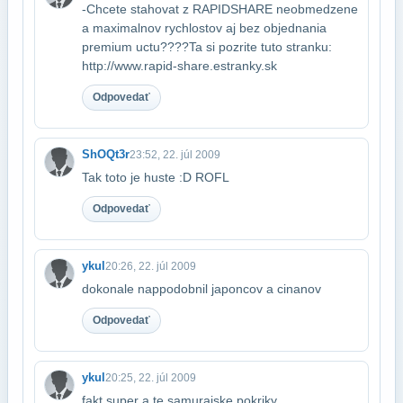
-Chcete stahovat z RAPIDSHARE neobmedzene
a maximalnov rychlostov aj bez objednania​
premium uctu????Ta si pozrite tuto stranku:
http://www.rapid-share.estranky.sk
Odpovedať
ShOQt3r
23:52, 22. júl 2009
Tak toto je huste :D ROFL
Odpovedať
ykul
20:26, 22. júl 2009
dokonale nappodobnil japoncov a cinanov
Odpovedať
ykul
20:25, 22. júl 2009
fakt super a te samurajske pokriky