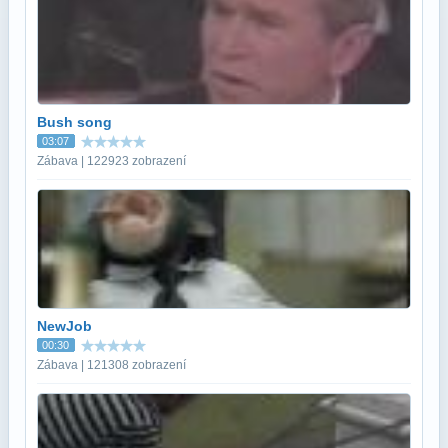
Bush song
03:07
Zábava | 122923 zobrazení
NewJob
00:30
Zábava | 121308 zobrazení