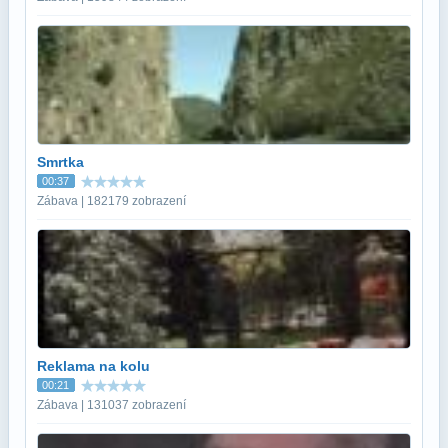
Smrtka
00:37
Zábava | 182179 zobrazení
Reklama na kolu
00:21
Zábava | 131037 zobrazení