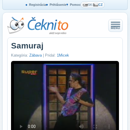
Registrácia
Prihlásenie
Pomoc
SK
/
CZ
MENU
Samuraj
Kategória:
Zábava
| Pridal:
1Micek