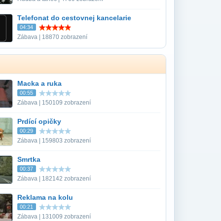
Telefonat do cestovnej kancelarie
04:34
Zábava | 18870 zobrazení
Macka a ruka
00:55
Zábava | 150109 zobrazení
Prdící opičky
00:29
Zábava | 159803 zobrazení
Smrtka
00:37
Zábava | 182142 zobrazení
Reklama na kolu
00:21
Zábava | 131009 zobrazení