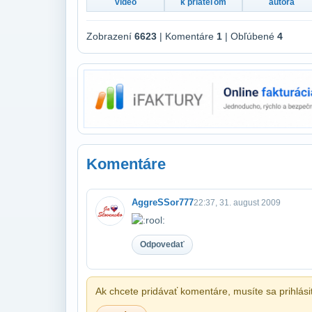
video
k priateľom
autora
Zobrazení
6623
| Komentáre
1
| Obľúbené
4
Komentáre
AggreSSor777
22:37, 31. august 2009
Odpovedať
Ak chcete pridávať komentáre, musíte sa prihlási