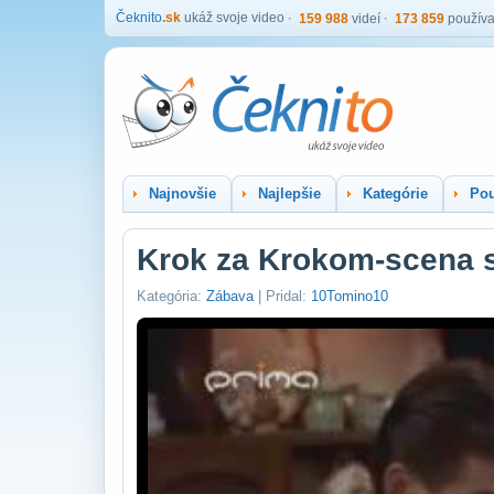
Čeknito
.sk
ukáž svoje video
159 988
videí
173 859
používa
Najnovšie
Najlepšie
Kategórie
Pou
Krok za Krokom-scena s
Kategória:
Zábava
| Pridal:
10Tomino10