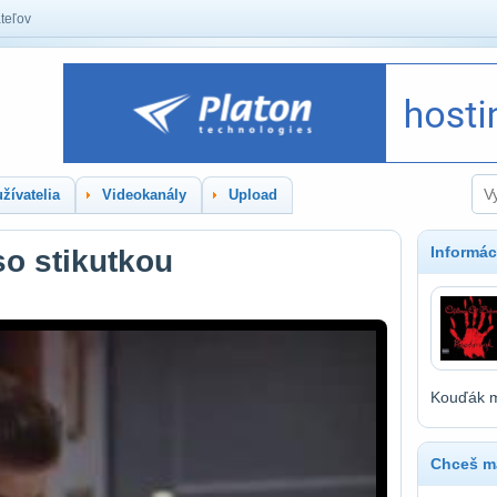
teľov
žívatelia
Videokanály
Upload
Informác
o stikutkou
Kouďák ma
Chceš ma