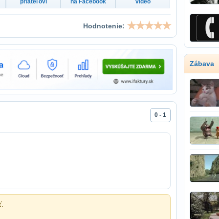
priateľovi
na Facebook
video
Hodnotenie:
Zábava
0 - 1
ť.