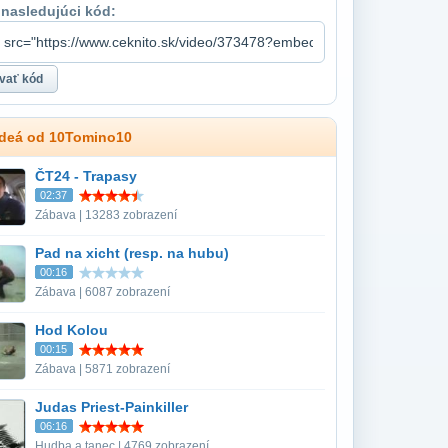
 nasledujúci kód:
ideá od 10Tomino10
ČT24 - Trapasy
02:37
Zábava | 13283 zobrazení
Pad na xicht (resp. na hubu)
00:16
Zábava | 6087 zobrazení
Hod Kolou
00:15
Zábava | 5871 zobrazení
Judas Priest-Painkiller
06:16
Hudba a tanec | 4769 zobrazení