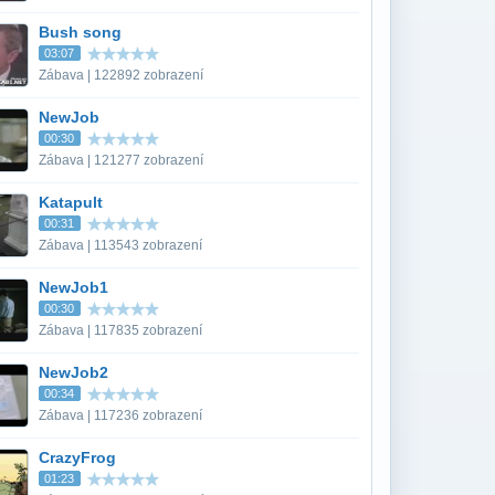
Bush song
03:07
Zábava | 122892 zobrazení
NewJob
00:30
Zábava | 121277 zobrazení
Katapult
00:31
Zábava | 113543 zobrazení
NewJob1
00:30
Zábava | 117835 zobrazení
NewJob2
00:34
Zábava | 117236 zobrazení
CrazyFrog
01:23