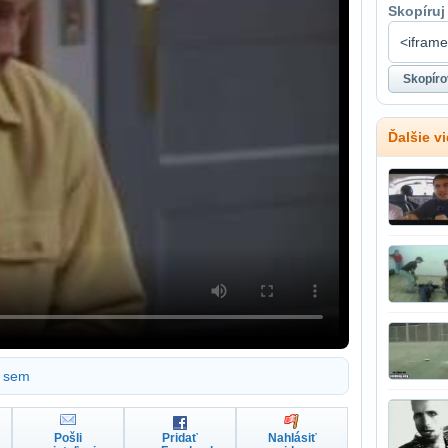
Skopíruj
Ďalšie v
sem
Pošli
Pridať
Nahlásiť