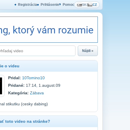
Registrácia
Prihlásenie
Pomoc
SK
/
CZ
Nájdi »
ie o videu
Pridal:
10Tomino10
Pridané:
17:14, 1.august.09
Kategória:
Zábava
l stikutku (cesky dabing)
ť toto video na stránke?