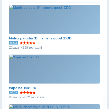
Matrix parodia :D it smells good :DDD
00:23
Zábava | 4325 zobrazení
Wipe na 10k!! :D
03:09
Videohry | 4032 zobrazení