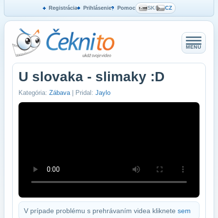
Registrácia
Prihlásenie
Pomoc
SK
/
CZ
MENU
U slovaka - slimaky :D
Kategória:
Zábava
| Pridal:
Jaylo
V prípade problému s prehrávaním videa kliknete
sem