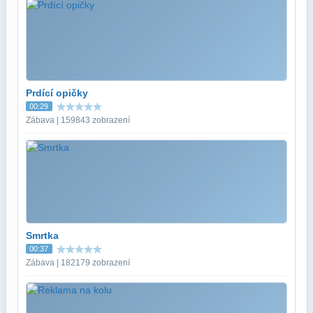
Prdící opičky
00:29
Zábava | 159843 zobrazení
Smrtka
00:37
Zábava | 182179 zobrazení