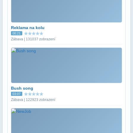
Reklama na kolu
00:21
Zábava | 131037 zobrazení
Bush song
03:07
Zábava | 122923 zobrazení