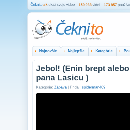
Čeknito
.sk
ukáž svoje video
159 988
videí
173 857
používa
Najnovšie
Najlepšie
Kategórie
Pou
Jebol! (Enin brept aleb
pana Lasicu )
Kategória:
Zábava
| Pridal:
spiderman469