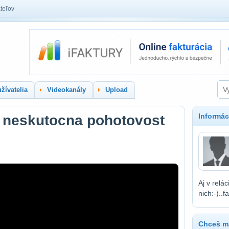
teľov
žívatelia
Videokanály
Upload
Informác
o neskutocna pohotovost
Aj v relá
nich:-)..
Chceš ma