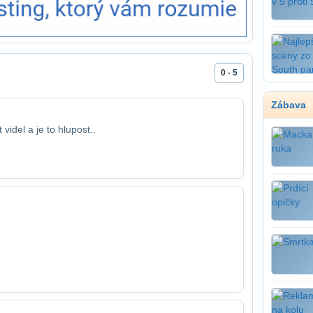
0 - 5
Zábava
idel a je to hlupost..