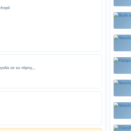
chopil
yslia ze su vtipny,,,