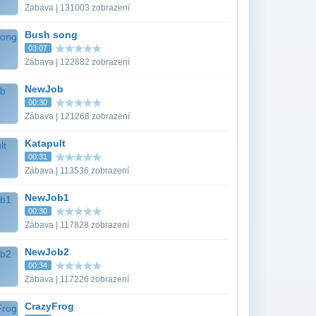
Zábava | 131003 zobrazení
Bush song
03:07
Zábava | 122882 zobrazení
NewJob
00:30
Zábava | 121268 zobrazení
Katapult
00:31
Zábava | 113536 zobrazení
NewJob1
00:30
Zábava | 117828 zobrazení
NewJob2
00:34
Zábava | 117226 zobrazení
CrazyFrog