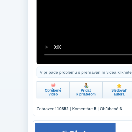
V prípade problému s prehrávaním videa kliknete
Obľúbené
Pridať
Sledovať
video
k priateľom
autora
Zobrazení
10852
| Komentáre
5
| Obľúbené
6