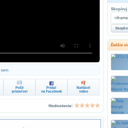
Skopíruj
Ďalšie v
sem
Pošli
Pridať
Nahlásiť
priateľovi
na Facebook
video
Hodnotenie: