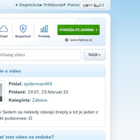
Registrácia
Prihlásenie
Pomoc
SK
/
CZ
Nájdi »
ie o videu
Pridal:
spiderman469
Pridané:
19:07, 23.február.10
Kategória:
Zábava
cii Sedem sa niekedy stávajú brepty,a tot je jeden z
fakt podarenee:-D
ť toto video na stránke?