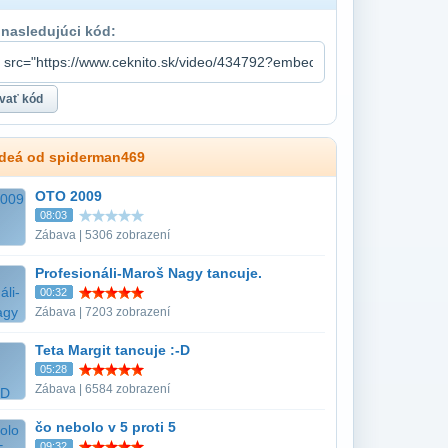
 nasledujúci kód:
ideá od spiderman469
OTO 2009
08:03
Zábava | 5306 zobrazení
Profesionáli-Maroš Nagy tancuje.
00:32
Zábava | 7203 zobrazení
Teta Margit tancuje :-D
05:28
Zábava | 6584 zobrazení
čo nebolo v 5 proti 5
09:32