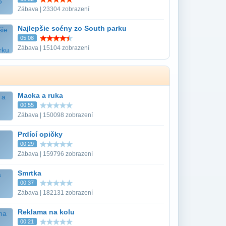
Zábava | 23304 zobrazení
Najlepšie scény zo South parku
05:08
Zábava | 15104 zobrazení
Macka a ruka
00:55
Zábava | 150098 zobrazení
Prdící opičky
00:29
Zábava | 159796 zobrazení
Smrtka
00:37
Zábava | 182131 zobrazení
Reklama na kolu
00:21