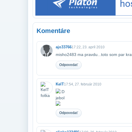
Komentáre
ajo33766
17:22, 23. apríl 2010
misho2483 ma pravdu...toto som par krat v
Odpovedať
KelT
17:54, 27. február 2010
jebol
Odpovedať