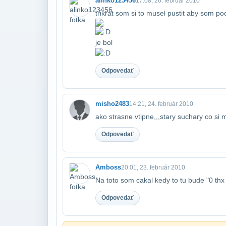
alinko123456
17:08, 26. február 2010
trikrat som si to musel pustit aby som po
je bol
Odpovedať
misho2483
14:21, 24. február 2010
ako strasne vtipne,,,stary suchary co si m
Odpovedať
Amboss
20:01, 23. február 2010
Na toto som cakal kedy to tu bude "0 thx
Odpovedať