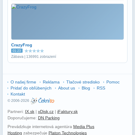
CrazyFrog
01:23
Zábava | 136991 zobrazení
O našej firme
Reklama
Tlačové stredisko
Pomoc
Pridať do obľúbených
About us
Blog
RSS
Kontakt
© 2006-2026
Partneri:
IX.sk
|
xDisk.cz
|
iFaktury.sk
Doporučujeme:
DN Parking
Prevádzkuje internetová agentúra
Media Plus
Hosting
zabezpečuje
Platon Technologies