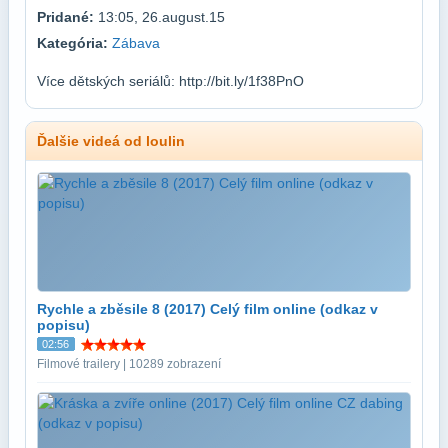
Pridané:
13:05, 26.august.15
Kategória:
Zábava
Více dětských seriálů: http://bit.ly/1f38PnO
Ďalšie videá od loulin
Rychle a zběsile 8 (2017) Celý film online (odkaz v
popisu)
02:56
Filmové trailery | 10289 zobrazení