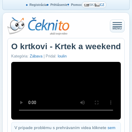
Registrácia
Prihlásenie
Pomoc
SK
/
CZ
MENU
O krtkovi - Krtek a weekend
Kategória:
Zábava
| Pridal:
loulin
V prípade problému s prehrávaním videa kliknete
sem