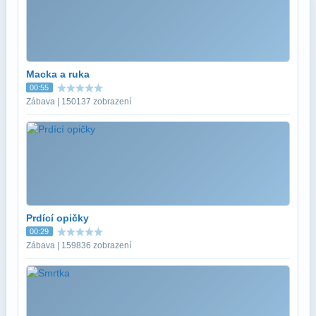
Macka a ruka
00:55
Zábava | 150137 zobrazení
Prdící opičky
00:29
Zábava | 159836 zobrazení