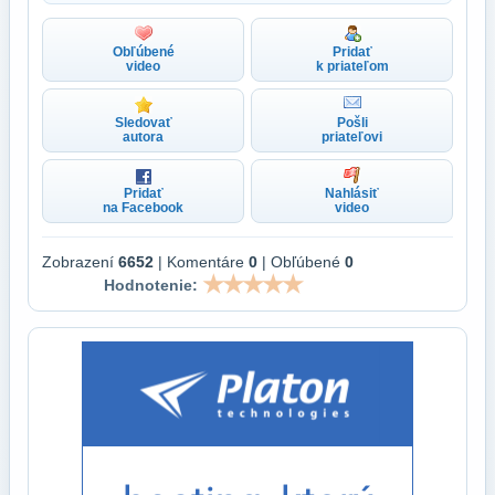
Obľúbené
Pridať
video
k priateľom
Sledovať
Pošli
autora
priateľovi
Pridať
Nahlásiť
na Facebook
video
Zobrazení
6652
| Komentáre
0
| Obľúbené
0
Hodnotenie: