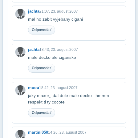
jachta
21:07, 23. august 2007
mal ho zabit vyjebany cigani
Odpovedať
jachta
18:43, 23. august 2007
male decko ale ciganske
Odpovedať
moou
18:42, 23. august 2007
jaky maxer,,,dal dole male decko...hmmm
respekt ti ty cocote
Odpovedať
martini050
14:26, 23. august 2007