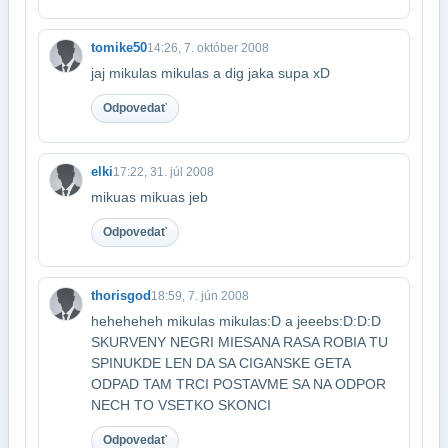
tomike50
14:26, 7. október 2008
jaj mikulas mikulas a dig jaka supa xD
Odpovedať
elki
17:22, 31. júl 2008
mikuas mikuas jeb
Odpovedať
thorisgod
18:59, 7. jún 2008
heheheheh mikulas mikulas:D a jeeebs:D:D:D
SKURVENY NEGRI MIESANA RASA ROBIA TU
SPINU​KDE LEN DA SA CIGANSKE GETA
ODPAD TAM TRCI POSTAVME SA NA ODPOR
NECH TO VSETKO SKONCI
Odpovedať