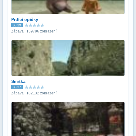
Prdící opičky
00:29
Zábava | 159796 zobrazení
Smrtka
00:37
Zábava | 182132 zobrazení