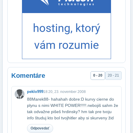
Komentáre
0 - 20
20 - 21
peklo999
18:20, 23. november 2008
88Marek88- hahahah dobre:D kurvy cierne do
plynu s nimi WHITE POWER!!!!!.nebojiš sa​hm že
tak odvažne pišeš hrdinsky? hm tak pre tvoju
info študuj kto bol tvoj​hitler aby si skurveny žid
Odpovedať