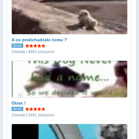
A co predchadzalo tomu ?
00:42
Zvieratá | 4963 zobrazení
Otras !
00:50
Zvieratá | 5491 zobrazení