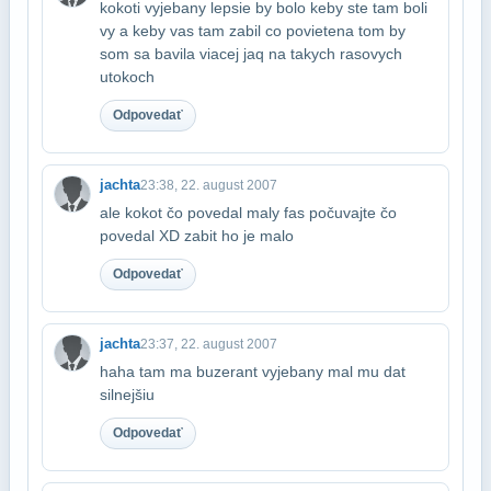
kokoti vyjebany lepsie by bolo keby ste tam boli
vy a keby vas tam zabil co poviete​na tom by
som sa bavila viacej jaq na takych rasovych
utokoch
Odpovedať
jachta
23:38, 22. august 2007
ale kokot čo povedal maly fas počuvajte čo
povedal XD zabit ho je malo
Odpovedať
jachta
23:37, 22. august 2007
haha tam ma buzerant vyjebany mal mu dat
silnejšiu
Odpovedať