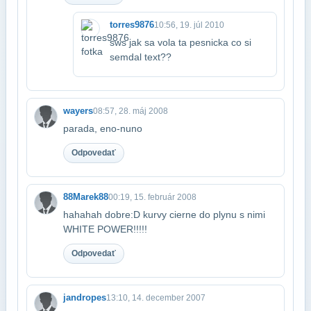
torres9876
10:56, 19. júl 2010
sws jak sa vola ta pesnicka co si
semdal text??
wayers
08:57, 28. máj 2008
parada, eno-nuno
Odpovedať
88Marek88
00:19, 15. február 2008
hahahah dobre:D kurvy cierne do plynu s nimi
WHITE POWER!!!!!
Odpovedať
jandropes
13:10, 14. december 2007