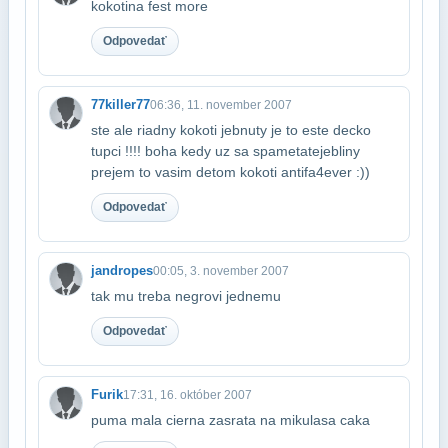
kokotina fest more
Odpovedať
77killer77
06:36, 11. november 2007
ste ale riadny kokoti jebnuty je to este decko
tupci !!!! boha kedy uz sa spametate​jebliny
prejem to vasim detom kokoti antifa4ever :))
Odpovedať
jandropes
00:05, 3. november 2007
tak mu treba negrovi jednemu
Odpovedať
Furik
17:31, 16. október 2007
puma mala cierna zasrata na mikulasa caka