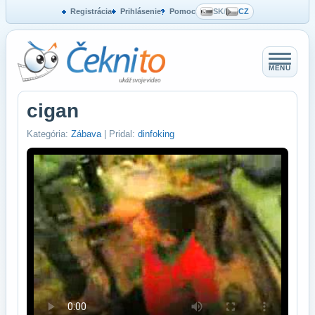
Registrácia
Prihlásenie
Pomoc
SK
/
CZ
MENU
cigan
Kategória:
Zábava
| Pridal:
dinfoking