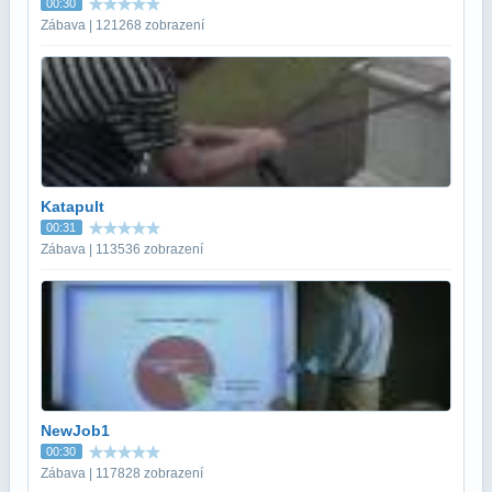
00:30
Zábava | 121268 zobrazení
Katapult
00:31
Zábava | 113536 zobrazení
NewJob1
00:30
Zábava | 117828 zobrazení