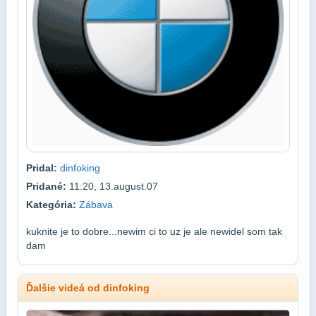
Pridal:
dinfoking
Pridané:
11:20, 13.august.07
Kategória:
Zábava
kuknite je to dobre...newim ci to uz je ale newidel som tak
dam
Ďalšie videá od dinfoking