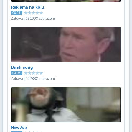
Reklama na kolu
00:21
Zábava | 131003 zobrazení
Bush song
03:07
Zábava | 122882 zobrazení
NewJob