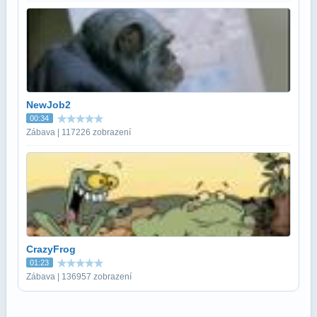
NewJob2
00:34
Zábava | 117226 zobrazení
CrazyFrog
01:23
Zábava | 136957 zobrazení