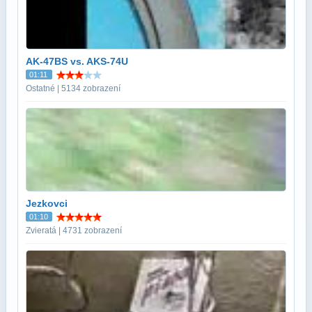
AK-47BS vs. AKS-74U
01:11
Ostatné | 5134 zobrazení
Jezkovci
01:10
Zvieratá | 4731 zobrazení