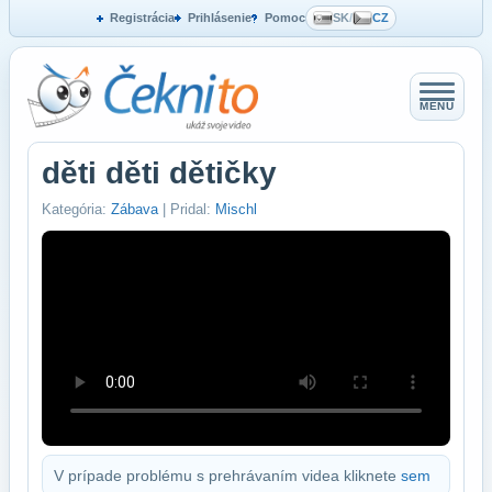
Registrácia
Prihlásenie
Pomoc
SK
/
CZ
MENU
děti děti dětičky
Kategória:
Zábava
| Pridal:
Mischl
V prípade problému s prehrávaním videa kliknete
sem