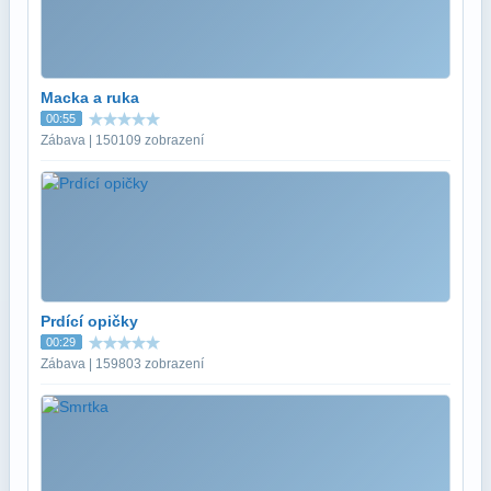
Macka a ruka
00:55
Zábava | 150109 zobrazení
Prdící opičky
00:29
Zábava | 159803 zobrazení