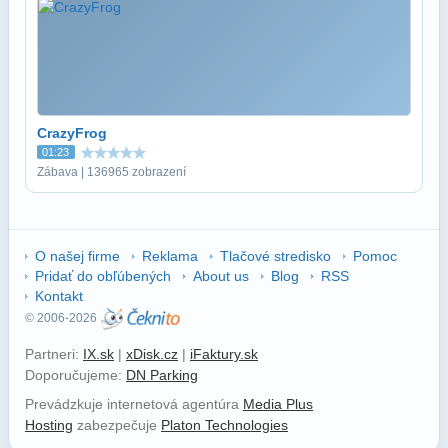
CrazyFrog
01:23
Zábava | 136965 zobrazení
O našej firme
Reklama
Tlačové stredisko
Pomoc
Pridať do obľúbených
About us
Blog
RSS
Kontakt
© 2006-2026
Partneri:
IX.sk
|
xDisk.cz
|
iFaktury.sk
Doporučujeme:
DN Parking
Prevádzkuje internetová agentúra
Media Plus
Hosting
zabezpečuje
Platon Technologies