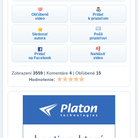
Obľúbené
Pridať
video
k priateľom
Sledovať
Pošli
autora
priateľovi
Pridať
Nahlásiť
na Facebook
video
Zobrazení
3559
| Komentáre
4
| Obľúbené
15
Hodnotenie: