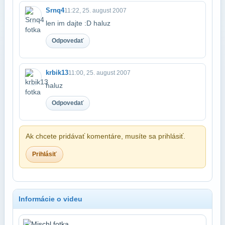
Srnq4
11:22, 25. august 2007
len im dajte :D haluz
Odpovedať
krbik13
11:00, 25. august 2007
haluz
Odpovedať
Ak chcete pridávať komentáre, musíte sa prihlásiť.
Prihlásiť
Informácie o videu