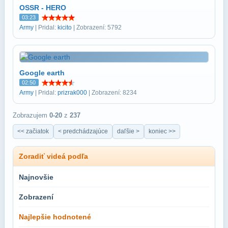
OSSR - HERO
03:23
Army
| Pridal:
kicito
| Zobrazení: 5792
Google earth
02:50
Army
| Pridal:
prizrak000
| Zobrazení: 8234
Zobrazujem
0-20
z
237
<< začiatok
< predchádzajúce
daľšie >
koniec >>
Zoradiť videá podľa
Najnovšie
Zobrazení
Najlepšie hodnotené