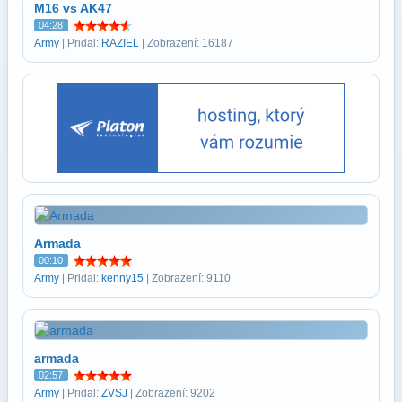
M16 vs AK47
04:28
Army
| Pridal:
RAZIEL
| Zobrazení: 16187
Armada
00:10
Army
| Pridal:
kenny15
| Zobrazení: 9110
armada
02:57
Army
| Pridal:
ZVSJ
| Zobrazení: 9202