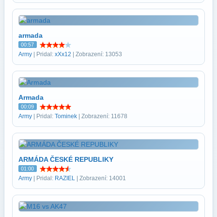
armada
00:57
Army
| Pridal:
xXx12
| Zobrazení: 13053
Armada
00:09
Army
| Pridal:
Tominek
| Zobrazení: 11678
ARMÁDA ČESKÉ REPUBLIKY
01:00
Army
| Pridal:
RAZIEL
| Zobrazení: 14001