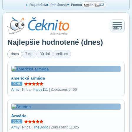
Registrácia
Prihlásenie
Pomoc
SK
/
CZ
MENU
Najlepšie hodnotené (dnes)
dnes
7 dní
30 dní
celkom
americká armáda
00:46
Army
| Pridal:
Palos111
| Zobrazení: 6466
Armáda
03:31
Army
| Pridal:
TheDodo
| Zobrazení: 11325