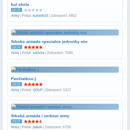
kul skola
01:37
Army
| Pridal:
kubelik33
| Zobrazení: 4902
Srbsko armada specialne jednotky mix
03:24
Army
| Pridal:
xxldzxx
| Zobrazení: 7099
Pančiatkoo:)
03:32
Army
| Pridal:
SOUP
| Zobrazení: 5327
Srbská armáda / serbian army
03:57
Army
| Pridal:
pitash
| Zobrazení: 6759