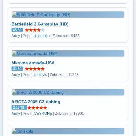
Battlefield 2 Gameplay (HD)
05:30
Army
| Pridal:
feferonka
| Zobrazení: 9453
šikovna armada-USA
01:30
Army
| Pridal:
erikovic
| Zobrazení: 11248
9 ROTA 2005 CZ dabing
2:13:35
Army
| Pridal:
VEYRONE
| Zobrazení: 13901