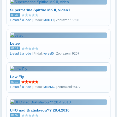
Supermarine Spitfire MK II, video1
03:37
Lietadlá a lode
| Pridal:
MAICO
| Zobrazení: 6596
Letec
01:17
Lietadlá a lode
| Pridal:
verest5
| Zobrazení: 9207
Low Fly
02:10
Lietadlá a lode
| Pridal:
MikeMC
| Zobrazení: 6477
UFO nad Bratislavou?? 28.4.2010
01:32