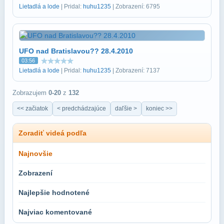
Lietadlá a lode
| Pridal:
huhu1235
| Zobrazení: 6795
UFO nad Bratislavou?? 28.4.2010
03:56
Lietadlá a lode
| Pridal:
huhu1235
| Zobrazení: 7137
Zobrazujem
0-20
z
132
<< začiatok
< predchádzajúce
daľšie >
koniec >>
Zoradiť videá podľa
Najnovšie
Zobrazení
Najlepšie hodnotené
Najviac komentované