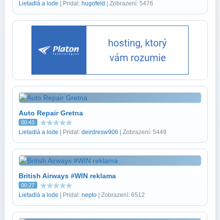
Lietadlá a lode
| Pridal:
hugofeld
| Zobrazení: 5476
Auto Repair Gretna
00:43
Lietadlá a lode
| Pridal:
deirdresw906
| Zobrazení: 5449
British Airways #WIN reklama
00:27
Lietadlá a lode
| Pridal:
nepto
| Zobrazení: 6512