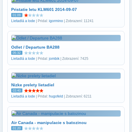
Pristatie letu KLM601 2014-09-07
01:09
Lietadlá a lode
| Pridal:
igormino
| Zobrazení: 11241
Odlet / Departure BA288
05:32
Lietadlá a lode
| Pridal:
jombik
| Zobrazení: 7425
Nizke prelety lietadiel
03:40
Lietadlá a lode
| Pridal:
hugofeld
| Zobrazení: 6211
Air Canada - manipulacie s batozinou
01:20