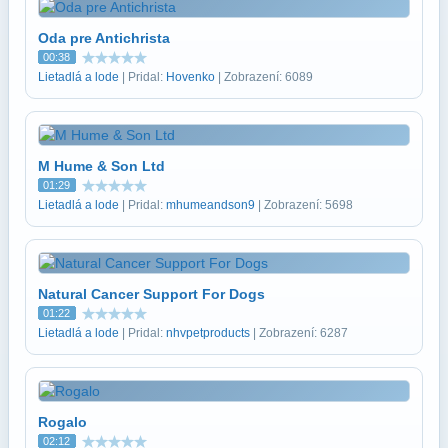
Oda pre Antichrista
00:38
Lietadlá a lode
| Pridal:
Hovenko
| Zobrazení: 6089
M Hume & Son Ltd
01:29
Lietadlá a lode
| Pridal:
mhumeandson9
| Zobrazení: 5698
Natural Cancer Support For Dogs
01:22
Lietadlá a lode
| Pridal:
nhvpetproducts
| Zobrazení: 6287
Rogalo
02:12