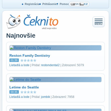
Registrácia
Prihlásenie
Pomoc
SK
/
CZ
MENU
Najnovšie
Reston Family Dentistry
01:39
Lietadlá a lode
| Pridal:
restondental2
| Zobrazení: 5079
Letime do Seattle
00:35
Lietadlá a lode
| Pridal:
jombik
| Zobrazení: 7958