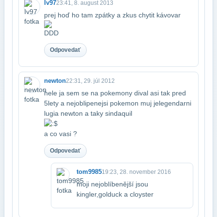
Iv97
23:41, 8. august 2013
prej hoď ho tam zpátky a zkus chytit kávovar
DDD
Odpovedať
newton
22:31, 29. júl 2012
hele ja sem se na pokemony dival asi tak pred
5lety a nejoblipenejsi pokemon muj je​legendarni
lugia newton a taky sindaquil
​a co vasi ?
Odpovedať
tom9985
19:23, 28. november 2016
moji nejoblíbenější jsou
kingler,golduck a cloyster