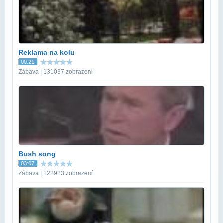
Reklama na kolu
00:21
Zábava | 131037 zobrazení
Bush song
03:07
Zábava | 122923 zobrazení