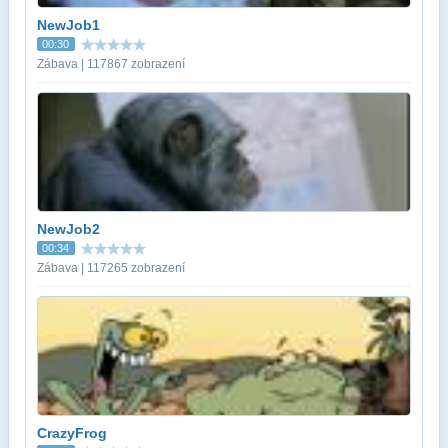
NewJob1
00:30
Zábava | 117867 zobrazení
NewJob2
00:34
Zábava | 117265 zobrazení
CrazyFrog