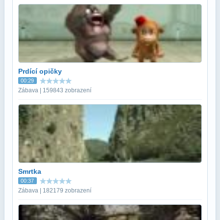
Prdící opičky
00:29
Zábava | 159843 zobrazení
Smrtka
00:37
Zábava | 182179 zobrazení