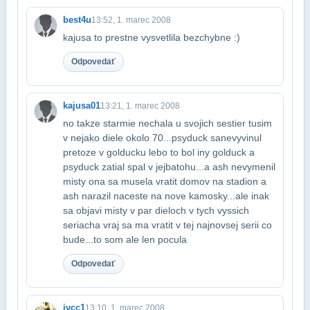
best4u
13:52, 1. marec 2008
kajusa to prestne vysvetlila bezchybne :)
Odpovedať
kajusa01
13:21, 1. marec 2008
no takze starmie nechala u svojich sestier tusim
v nejako diele okolo 70...psyduck sa​nevyvinul
pretoze v golducku lebo to bol iny golduck a
psyduck zatial spal v jej​batohu...a ash nevymenil
misty ona sa musela vratit domov na stadion a
ash narazil na​ceste na nove kamosky...ale inak
sa objavi misty v par dieloch v tych vyssich
seriach​a vraj sa ma vratit v tej najnovsej serii co
bude...to som ale len pocula
Odpovedať
jvcc1
13:10, 1. marec 2008