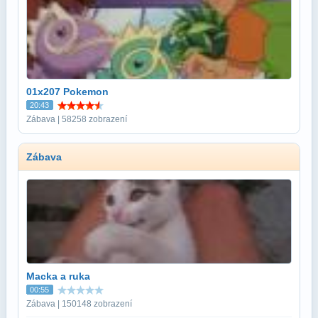
01x207 Pokemon
20:43
Zábava | 58258 zobrazení
Zábava
Macka a ruka
00:55
Zábava | 150148 zobrazení