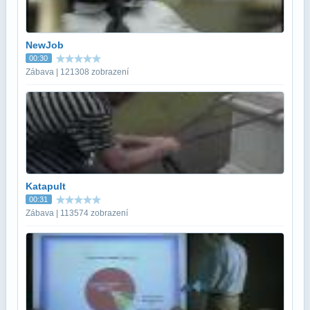
NewJob
00:30
Zábava | 121308 zobrazení
Katapult
00:31
Zábava | 113574 zobrazení