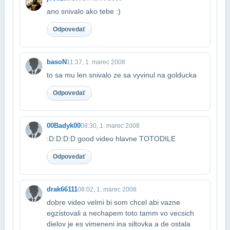
ano snivalo ako tebe :)
Odpovedať
basoN
11:37, 1. marec 2008
to sa mu len snivalo ze sa vyvinul na golducka
Odpovedať
00Badyk00
08:30, 1. marec 2008
:D:D:D:D good video hlavne TOTODILE
Odpovedať
drak66111
08:02, 1. marec 2008
dobre video velmi bi som chcel abi vazne
egzistovali a nechapem toto tamm vo vecsich​
dielov je es vimeneni ina siltovka a de ostala