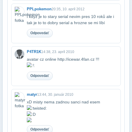
PPLpokemon
20:35, 10. apríl 2012
i kdyz je to stary serial nevim pres 10 roků ale i
tak je to to dobry serial a ​hrozne se mi líbí
Odpovedať
P4TR1K
14:38, 23. apríl 2010
avatar cz online http://icewar.4fan.cz !!!
Odpovedať
matyr
13:44, 30. január 2010
xD misty nema zadnou sanci nad esem
Odpovedať