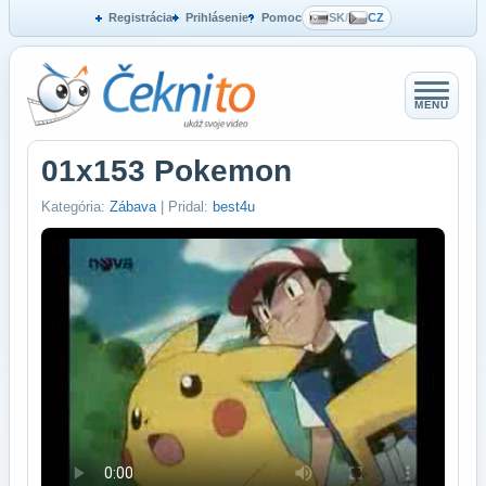
Registrácia
Prihlásenie
Pomoc
SK
/
CZ
MENU
01x153 Pokemon
Kategória:
Zábava
| Pridal:
best4u