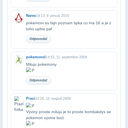
Narex
18:13, 9. január 2010
pokemoni su fajn poznam tipka co ma 16 a je z
toho uplne paf
Odpovedať
pokemonxl
14:52, 11. september 2009
Miluju pokemony
Odpovedať
Prazi
22:26, 10. august 2009
Výviny proste miluju je to proste bomba​kdys se
pokemon vyvine bozi