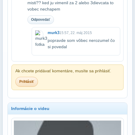
misti?? ked ju vimenil za 2 alebo 3​dievcata to
vobec nechapem
Odpovedať
murk3
15:57, 22. máj 2015
popravde som vôbec nerozumel čo
si povedal
Ak chcete pridávať komentáre, musíte sa prihlásiť.
Prihlásiť
Informácie o videu