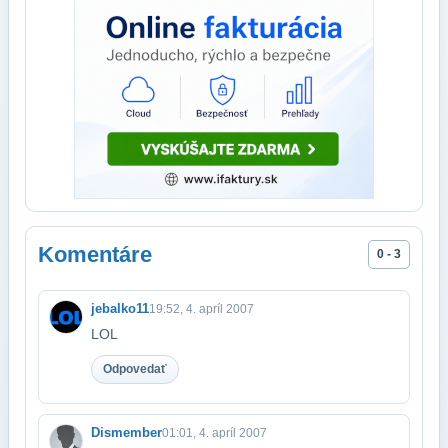
Komentáre
0 - 3
jebalko11
19:52, 4. apríl 2007
LOL
Odpovedať
Dismember
01:01, 4. apríl 2007