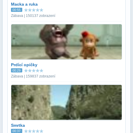
Macka a ruka
00:55
Zábava | 150137 zobrazení
Prdící opičky
00:29
Zábava | 159837 zobrazení
Smrtka
00:37