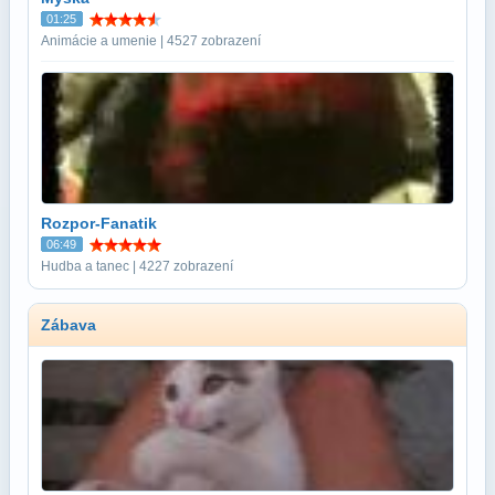
01:25
Animácie a umenie | 4527 zobrazení
Rozpor-Fanatik
06:49
Hudba a tanec | 4227 zobrazení
Zábava