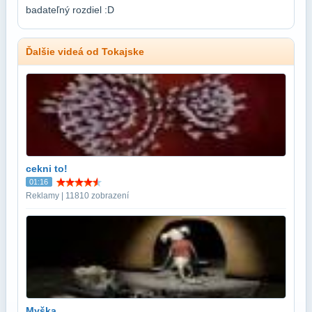
badateľný rozdiel :D
Ďalšie videá od Tokajske
cekni to!
01:16
Reklamy | 11810 zobrazení
Myška