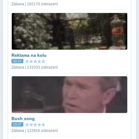
Zábava | 182170 zobrazení
Reklama na kolu
00:21
Zábava | 131033 zobrazení
Bush song
03:07
Zábava | 122916 zobrazení