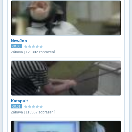
NewJob
00:30
Zábava | 121302 zobrazení
Katapult
00:31
Zábava | 113567 zobrazení