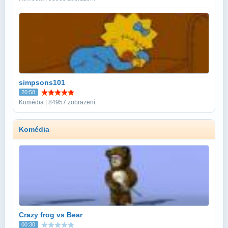
simpsons101
20:58
Komédia | 84957 zobrazení
Komédia
Crazy frog vs Bear
00:30