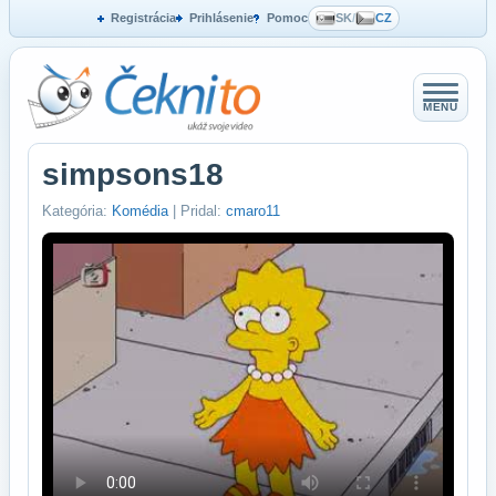
Registrácia
Prihlásenie
Pomoc
SK
/
CZ
MENU
simpsons18
Kategória:
Komédia
| Pridal:
cmaro11