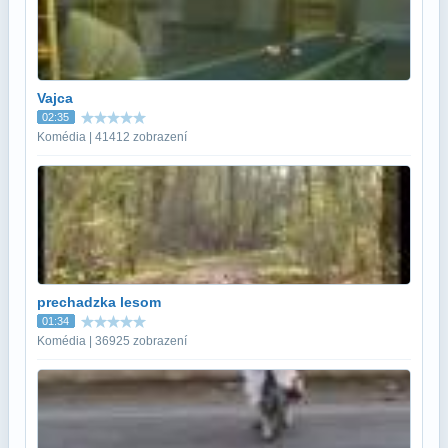
Vajca
02:35
Komédia | 41412 zobrazení
prechadzka lesom
01:34
Komédia | 36925 zobrazení