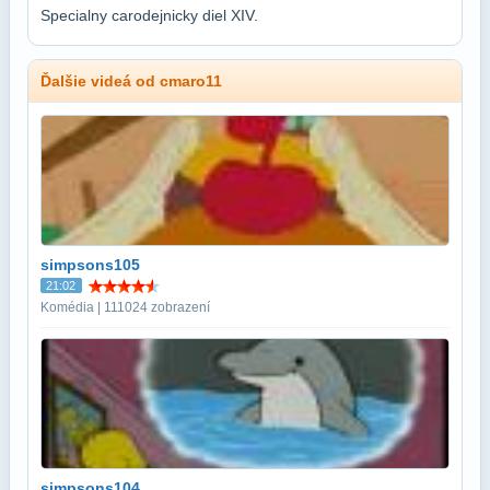
Specialny carodejnicky diel XIV.
Ďalšie videá od cmaro11
simpsons105
21:02
Komédia | 111024 zobrazení
simpsons104