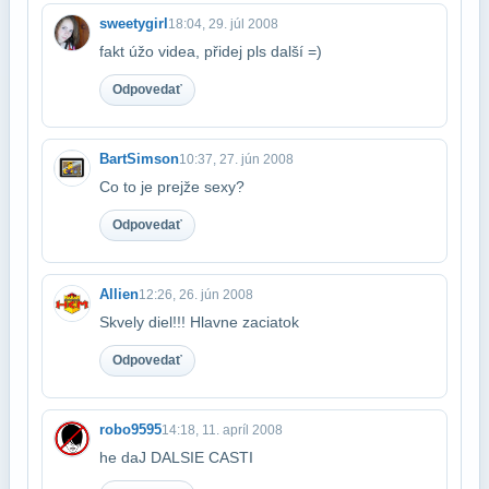
sweetygirl
18:04, 29. júl 2008
fakt úžo videa, přidej pls další =)
Odpovedať
BartSimson
10:37, 27. jún 2008
Co to je prejže sexy?
Odpovedať
Allien
12:26, 26. jún 2008
Skvely diel!!! Hlavne zaciatok
Odpovedať
robo9595
14:18, 11. apríl 2008
he daJ DALSIE CASTI