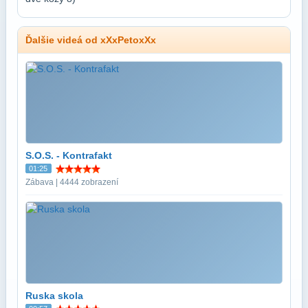
Ďalšie videá od xXxPetoxXx
S.O.S. - Kontrafakt
01:25
Zábava | 4444 zobrazení
Ruska skola