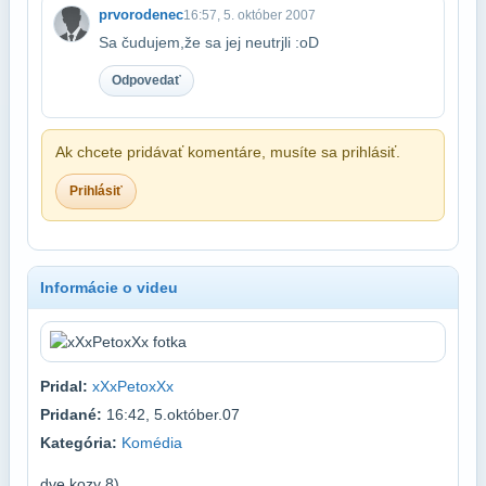
prvorodenec
16:57, 5. október 2007
Sa čudujem,že sa jej neutrjli :oD
Odpovedať
Ak chcete pridávať komentáre, musíte sa prihlásiť.
Prihlásiť
Informácie o videu
Pridal:
xXxPetoxXx
Pridané:
16:42, 5.október.07
Kategória:
Komédia
dve kozy 8)