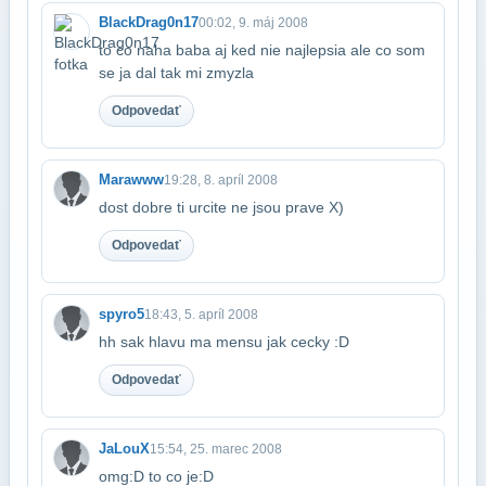
BlackDrag0n17
00:02, 9. máj 2008
to co naha baba aj ked nie najlepsia ale co som
se ja dal tak mi zmyzla
Odpovedať
Marawww
19:28, 8. apríl 2008
dost dobre ti urcite ne jsou prave X)
Odpovedať
spyro5
18:43, 5. apríl 2008
hh sak hlavu ma mensu jak cecky :D
Odpovedať
JaLouX
15:54, 25. marec 2008
omg:D to co je:D