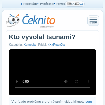
Registrácia
Prihlásenie
Pomoc
SK
/
CZ
MENU
Kto vyvolal tsunami?
Kategória:
Komédia
| Pridal:
xXxPetoxXx
V prípade problému s prehrávaním videa kliknete
sem