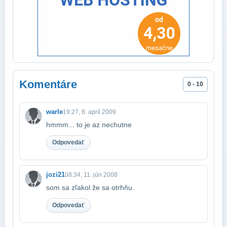
Komentáre
0 - 10
warle
19:27, 8. apríl 2009
hmmm... to je az nechutne
Odpovedať
jozi21
08:34, 11. jún 2008
som sa zľakol že sa otrhňu.
Odpovedať