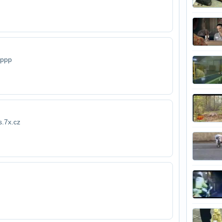
pppp
s.7x.cz