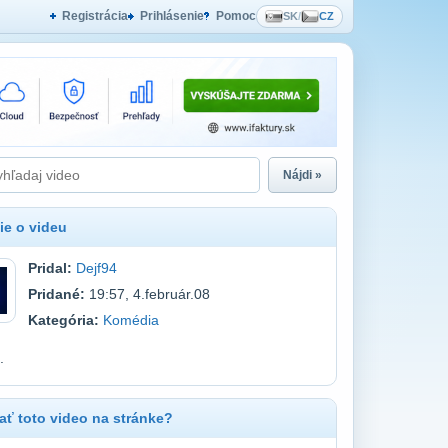
Registrácia
Prihlásenie
Pomoc
SK
/
CZ
Nájdi »
ie o videu
Pridal:
Dejf94
Pridané:
19:57, 4.február.08
Kategória:
Komédia
.
ť toto video na stránke?