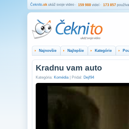
Čeknito
.sk
ukáž svoje video
159 988
videí
173 857
používa
Najnovšie
Najlepšie
Kategórie
Pou
Kradnu vam auto
Kategória:
Komédia
| Pridal:
Dejf94