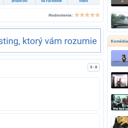
priateľovi
na Facebook
video
Hodnotenie:
Komédia
0 - 8