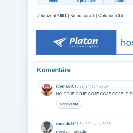
video
k priateľom
autora
Zobrazení
4681
| Komentáre
8
| Obľúbené
25
Komentáre
iCemaGiC
15:21, 24. apríl 2009
NO COJE COJE COJE COJE COJE :D:D
Odpovedať
ronaldo97
21:54, 29. marec 2008
nevadiiii nevadiii