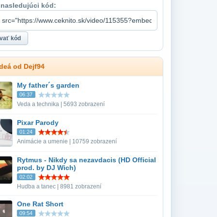
 nasledujúci kód:
ideá od Dejf94
My father´s garden
06:37
Veda a technika | 5693 zobrazení
Pixar Parody
01:24
Animácie a umenie | 10759 zobrazení
Rytmus - Nikdy sa nezavdacis (HD Official
prod. by DJ Wich)
02:02
Hudba a tanec | 8981 zobrazení
One Rat Short
09:54