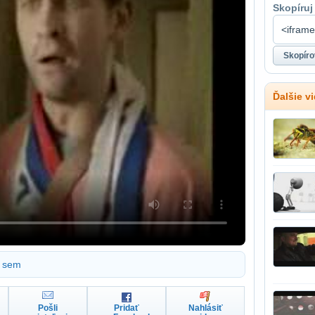
Skopíruj
Ďalšie v
sem
Pošli
Pridať
Nahlásiť