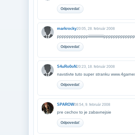
Odpovedať
markrocky
20:05, 28. február 2008
pppppppppppppiiiiiiiiiiiiiiiiipppppppppppp
Odpovedať
S4uRo0oN
20:23, 18. február 2008
navstivte tuto super stranku www.4game
Odpovedať
SPAROW
08:54, 9. február 2008
pre cechov to je zabavnejsie
Odpovedať