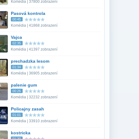
Komédia | 37800 zobrazení
Pasová kontrola
00:45
Komédia | 41868 zobrazení
Vajca
02:35
Komédia | 41397 zobrazení
prechadzka lesom
01:34
Komédia | 36905 zobrazení
palenie gum
00:26
Komédia | 32232 zobrazení
Policajny zasah
01:01
Komédia | 33910 zobrazení
kostricka
01:30