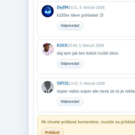
Dejf94
10:21, 6. február 2008
k1ll3er idem pohladat :D
Odpovedať
K1ll3r
20:48, 5. február 2008
daj tam jak ten kokot rozbil okno
Odpovedať
SIFI31
13:42, 5. február 2008
super video super ale neva ze to je rekla
Odpovedať
Ak chcete pridávať komentáre, musíte sa prihlási
Prihlásiť