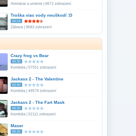
Animácie a umenie | 6672 zobrazení
Troška viac vody neuškodí :D
00:24
Zábava | 9683 zobrazení
Crazy frog vs Bear
00:30
Komédia | 57551 zobrazení
Jackass 2 - The Valentine
02:40
Komédia | 49579 zobrazení
Jackass 2 - The Fart Mask
00:20
Komédia | 52111 zobrazení
Maser
00:32