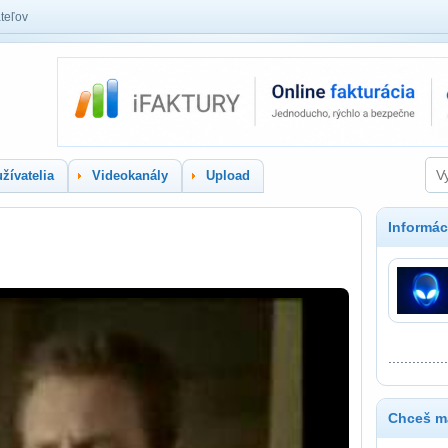
teľov
žívatelia
Videokanály
Upload
Informác
...............
Chceš ma