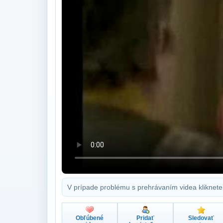
V prípade problému s prehrávaním videa kliknete
Obľúbené
Pridať
Sledovať